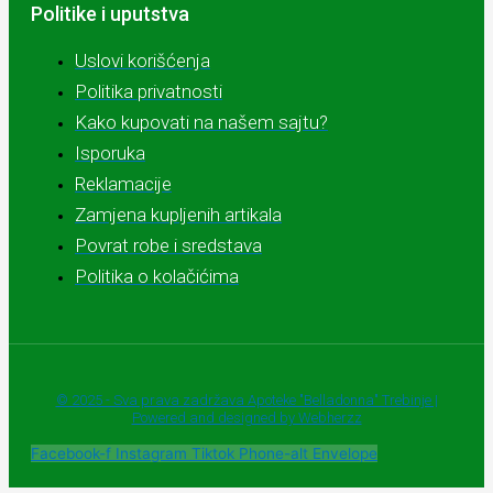
Politike i uputstva
Uslovi korišćenja
Politika privatnosti
Kako kupovati na našem sajtu?
Isporuka
Reklamacije
Zamjena kupljenih artikala
Povrat robe i sredstava
Politika o kolačićima
© 2025 - Sva prava zadržava Apoteke "Belladonna" Trebinje |
Powered and designed by Webherzz
Facebook-f
Instagram
Tiktok
Phone-alt
Envelope