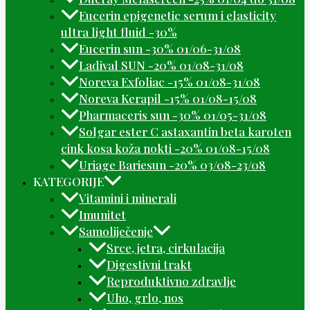
Eucerin epigenetic serum i elasticity
ultra light fluid -30%
Eucerin sun -30% 01/06-31/08
Ladival SUN -20% 01/08-31/08
Noreva Exfoliac -15% 01/08-31/08
Noreva Kerapil -15% 01/08-15/08
Pharmaceris sun -30% 01/05-31/08
Solgar ester C astaxantin beta karoten
cink kosa koža nokti -20% 01/08-15/08
Uriage Bariesun -20% 03/08-23/08
KATEGORIJE
Vitamini i minerali
Imunitet
Samoliječenje
Srce, jetra, cirkulacija
Digestivni trakt
Reproduktivno zdravlje
Uho, grlo, nos