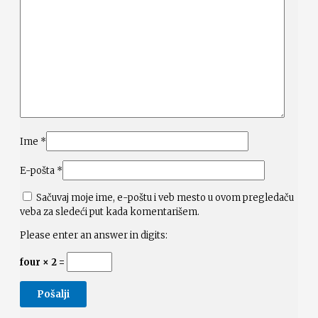
Ime
*
E-pošta
*
Sačuvaj moje ime, e-poštu i veb mesto u ovom pregledaču
veba za sledeći put kada komentarišem.
Please enter an answer in digits:
four × 2 =