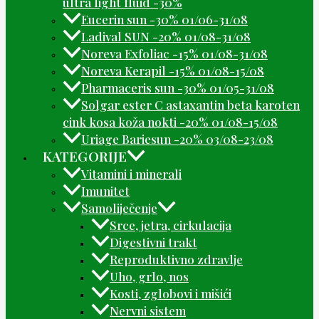
ultra light fluid -30%
Eucerin sun -30% 01/06-31/08
Ladival SUN -20% 01/08-31/08
Noreva Exfoliac -15% 01/08-31/08
Noreva Kerapil -15% 01/08-15/08
Pharmaceris sun -30% 01/05-31/08
Solgar ester C astaxantin beta karoten
cink kosa koža nokti -20% 01/08-15/08
Uriage Bariesun -20% 03/08-23/08
KATEGORIJE
Vitamini i minerali
Imunitet
Samoliječenje
Srce, jetra, cirkulacija
Digestivni trakt
Reproduktivno zdravlje
Uho, grlo, nos
Kosti, zglobovi i mišići
Nervni sistem