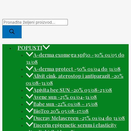
POPUSTI
A-derma exomega spf50 -30% 01/05 do
31/08
A-derma protect -50% 01/04 do 31/08
Alivit cink, aterostop i antiparazit -20%
01/08-31/08
Apivita bee SUN -20% 03/08-23/08
Avene sun -25% 01/04-31/08
Babe sun -22% 01/08 – 15/08
BioTeo 20% 05/08-17/08
Ducray Melascreen -25% 01/04 do 31/08
Eucerin epigenetic serum i elasticity