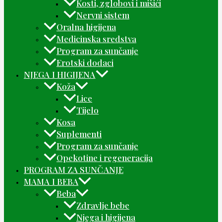
Kosti, zglobovi i mišići
Nervni sistem
Oralna higijena
Medicinska sredstva
Program za sunčanje
Erotski dodaci
NJEGA I HIGIJENA
Koža
Lice
Tijelo
Kosa
Suplementi
Program za sunčanje
Opekotine i regeneracija
PROGRAM ZA SUNČANJE
MAMA I BEBA
Beba
Zdravlje bebe
Njega i higijena