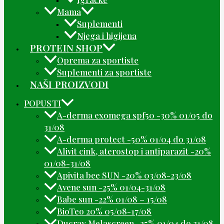
Mama
Suplementi
Njega i higijena
PROTEIN SHOP
Oprema za sportiste
Suplementi za sportiste
NAŠI PROIZVODI
POPUSTI
A-derma exomega spf50 -30% 01/05 do
31/08
A-derma protect -50% 01/04 do 31/08
Alivit cink, aterostop i antiparazit -20%
01/08-31/08
Apivita bee SUN -20% 03/08-23/08
Avene sun -25% 01/04-31/08
Babe sun -22% 01/08 – 15/08
BioTeo 20% 05/08-17/08
Ducray Melascreen -25% 01/04 do 31/08