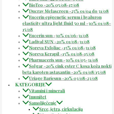
BioTeo -20% 05/08-17/08
Ducray Melascreen -25% 01/04 do 31/08
Eucerin epigenetic serum i hyaluron
elasticity ultra light fluid 50 ml -30% 01/08-
15/08
Eucerin sun -30% 01/06-31/08
Ladival SUN -20% 01/08-31/08
Noreva Exfoliac -15% 01/08-31/08
Noreva Kerapil -15% 01/08-15/08
Pharmaceris sun -30% 01/05-31/08
Solgar -20% cink ester C kosa koža nokti
beta karoten astaxantin -20% 01/08/15/08
Uriage Bariesun -20% 03/08-23/08
KATEGORIJE
Vitamini i minerali
Imunitet
Samoliječenje
Srce, jetra, cirkulacija