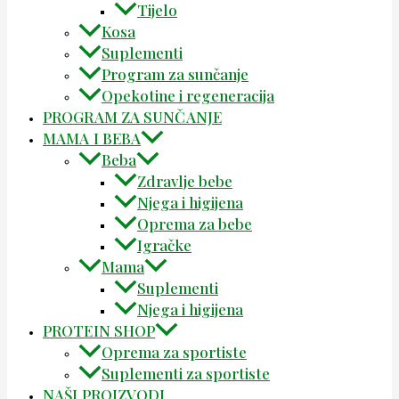
Tijelo
Kosa
Suplementi
Program za sunčanje
Opekotine i regeneracija
PROGRAM ZA SUNČANJE
MAMA I BEBA
Beba
Zdravlje bebe
Njega i higijena
Oprema za bebe
Igračke
Mama
Suplementi
Njega i higijena
PROTEIN SHOP
Oprema za sportiste
Suplementi za sportiste
NAŠI PROIZVODI