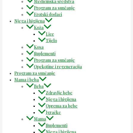
Medicinska sredstva
Program za sunčanje
Erotski dodaci
Njega i higijena
Koža
Lice
Tijelo
Kosa
Suplementi
Program za sunčanje
Opekotine i regeneracija
Program za sunčanje
Mama i beba
Beba
Zdravlje bebe
Njega i higijena
Oprema za bebe
Igračke
Mama
Suplementi
Njega i higijena