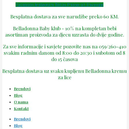
Facebook
Instagram
Tiktok
Phone-alt
Envelope
Besplatna dostava za sve narudžbe preko 60 KM.
Belladonna Baby klub - 10% na kompletan bebi
asortiman proizvoda za djecu uzrasta do dvije godine.
Za sve informacije i savjete pozovite nas na 059/260-410
svakim radnim danom od 8:00 do 20:30 i subotom od 8
do 15 časova
Besplatna dostava uz svaku kupljenu Belladonna kremu
za lice
Brendovi
Blog
O nama
Kontakt
Brendovi
Blog