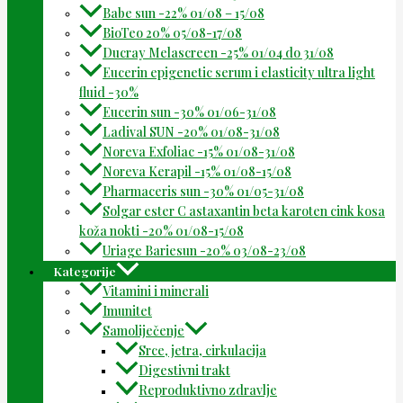
Babe sun -22% 01/08 – 15/08
BioTeo 20% 05/08-17/08
Ducray Melascreen -25% 01/04 do 31/08
Eucerin epigenetic serum i elasticity ultra light
fluid -30%
Eucerin sun -30% 01/06-31/08
Ladival SUN -20% 01/08-31/08
Noreva Exfoliac -15% 01/08-31/08
Noreva Kerapil -15% 01/08-15/08
Pharmaceris sun -30% 01/05-31/08
Solgar ester C astaxantin beta karoten cink kosa
koža nokti -20% 01/08-15/08
Uriage Bariesun -20% 03/08-23/08
Kategorije
Vitamini i minerali
Imunitet
Samoliječenje
Srce, jetra, cirkulacija
Digestivni trakt
Reproduktivno zdravlje