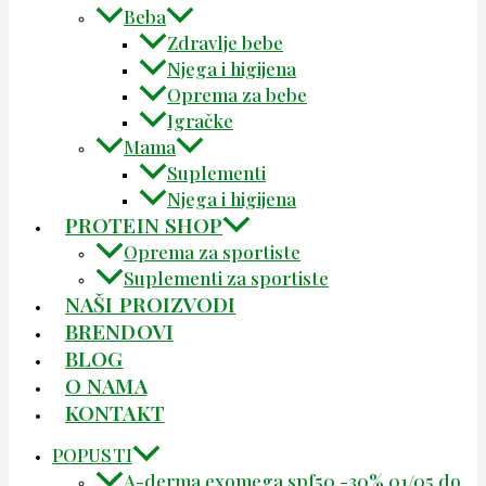
Beba
Zdravlje bebe
Njega i higijena
Oprema za bebe
Igračke
Mama
Suplementi
Njega i higijena
PROTEIN SHOP
Oprema za sportiste
Suplementi za sportiste
NAŠI PROIZVODI
BRENDOVI
BLOG
O NAMA
KONTAKT
POPUSTI
A-derma exomega spf50 -30% 01/05 do