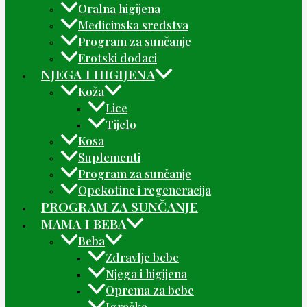
Oralna higijena
Medicinska sredstva
Program za sunčanje
Erotski dodaci
NJEGA I HIGIJENA
Koža
Lice
Tijelo
Kosa
Suplementi
Program za sunčanje
Opekotine i regeneracija
PROGRAM ZA SUNČANJE
MAMA I BEBA
Beba
Zdravlje bebe
Njega i higijena
Oprema za bebe
Igračke