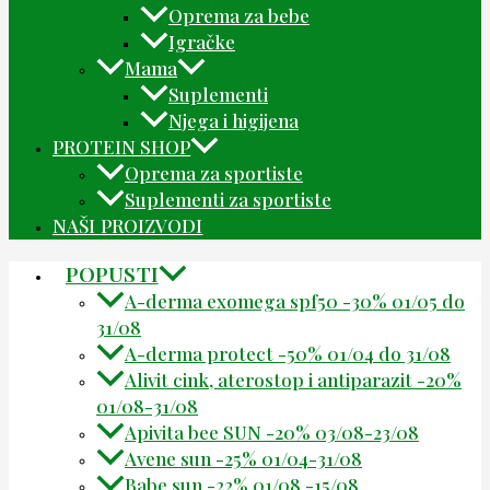
Oprema za bebe
Igračke
Mama
Suplementi
Njega i higijena
PROTEIN SHOP
Oprema za sportiste
Suplementi za sportiste
NAŠI PROIZVODI
POPUSTI
A-derma exomega spf50 -30% 01/05 do
31/08
A-derma protect -50% 01/04 do 31/08
Alivit cink, aterostop i antiparazit -20%
01/08-31/08
Apivita bee SUN -20% 03/08-23/08
Avene sun -25% 01/04-31/08
Babe sun -22% 01/08 -15/08