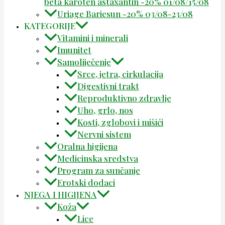
beta karoten astaxantin -20% 01/08/15/08
Uriage Bariesun -20% 03/08-23/08
KATEGORIJE
Vitamini i minerali
Imunitet
Samoliječenje
Srce, jetra, cirkulacija
Digestivni trakt
Reproduktivno zdravlje
Uho, grlo, nos
Kosti, zglobovi i mišići
Nervni sistem
Oralna higijena
Medicinska sredstva
Program za sunčanje
Erotski dodaci
NJEGA I HIGIJENA
Koža
Lice