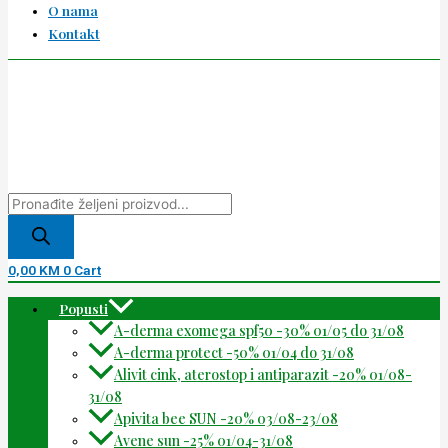
O nama
Kontakt
0,00
KM
0
Cart
Popusti
A-derma exomega spf50 -30% 01/05 do 31/08
A-derma protect -50% 01/04 do 31/08
Alivit cink, aterostop i antiparazit -20% 01/08-
31/08
Apivita bee SUN -20% 03/08-23/08
Avene sun -25% 01/04-31/08