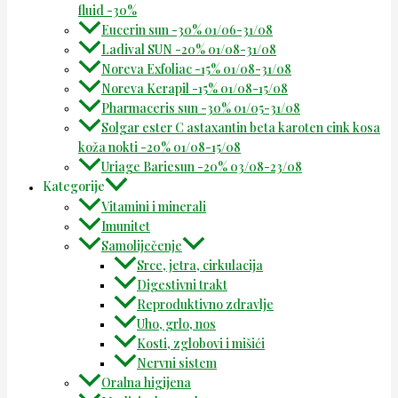
fluid -30%
Eucerin sun -30% 01/06-31/08
Ladival SUN -20% 01/08-31/08
Noreva Exfoliac -15% 01/08-31/08
Noreva Kerapil -15% 01/08-15/08
Pharmaceris sun -30% 01/05-31/08
Solgar ester C astaxantin beta karoten cink kosa
koža nokti -20% 01/08-15/08
Uriage Bariesun -20% 03/08-23/08
Kategorije
Vitamini i minerali
Imunitet
Samoliječenje
Srce, jetra, cirkulacija
Digestivni trakt
Reproduktivno zdravlje
Uho, grlo, nos
Kosti, zglobovi i mišići
Nervni sistem
Oralna higijena