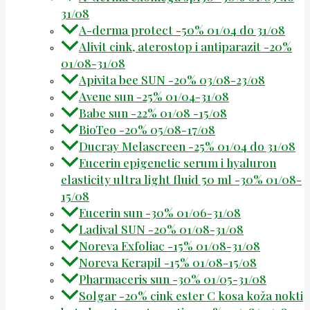
31/08
A-derma protect -50% 01/04 do 31/08
Alivit cink, aterostop i antiparazit -20%
01/08-31/08
Apivita bee SUN -20% 03/08-23/08
Avene sun -25% 01/04-31/08
Babe sun -22% 01/08 -15/08
BioTeo -20% 05/08-17/08
Ducray Melascreen -25% 01/04 do 31/08
Eucerin epigenetic serum i hyaluron
elasticity ultra light fluid 50 ml -30% 01/08-
15/08
Eucerin sun -30% 01/06-31/08
Ladival SUN -20% 01/08-31/08
Noreva Exfoliac -15% 01/08-31/08
Noreva Kerapil -15% 01/08-15/08
Pharmaceris sun -30% 01/05-31/08
Solgar -20% cink ester C kosa koža nokti