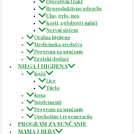
Digestivni trakt
Reproduktivno zdravlje
Uho, grlo, nos
Kosti, zglobovi i mišići
Nervni sistem
Oralna higijena
Medicinska sredstva
Program za sunčanje
Erotski dodaci
NJEGA I HIGIJENA
Koža
Lice
Tijelo
Kosa
Suplementi
Program za sunčanje
Opekotine i regeneracija
PROGRAM ZA SUNČANJE
MAMA I BEBA