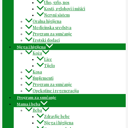
Uho, grlo, nos
Kosti, zglobovi i mišići
Nervni sistem
Oralna higijena
Medicinska sredstva
Program za sunčanje
Erotski dodaci
Njega i higijena
Koža
Lice
Tijelo
Kosa
Suplementi
Program za sunčanje
Opekotine i regeneracija
Program za sunčanje
Mama i beba
Beba
Zdravlje bebe
Njega i higijena