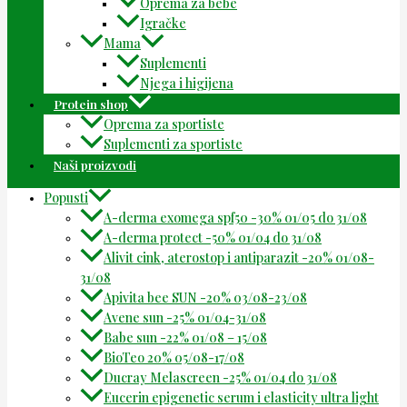
Oprema za bebe
Igračke
Mama
Suplementi
Njega i higijena
Protein shop
Oprema za sportiste
Suplementi za sportiste
Naši proizvodi
Popusti
A-derma exomega spf50 -30% 01/05 do 31/08
A-derma protect -50% 01/04 do 31/08
Alivit cink, aterostop i antiparazit -20% 01/08-
31/08
Apivita bee SUN -20% 03/08-23/08
Avene sun -25% 01/04-31/08
Babe sun -22% 01/08 – 15/08
BioTeo 20% 05/08-17/08
Ducray Melascreen -25% 01/04 do 31/08
Eucerin epigenetic serum i elasticity ultra light