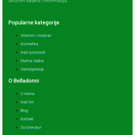
stručnih savjeta i informacija.
Popularne kategorije
Vitamini i minerali
Kozmetika
Naši proizvodi
Mama i beba
Samoliječenje
O Belladonni
O nama
Naš tim
Blog
Kontakt
Svi brendovi