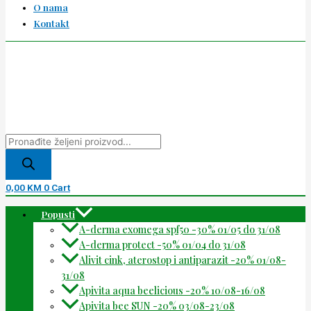
O nama
Kontakt
0,00
KM
0
Cart
Popusti
A-derma exomega spf50 -30% 01/05 do 31/08
A-derma protect -50% 01/04 do 31/08
Alivit cink, aterostop i antiparazit -20% 01/08-
31/08
Apivita aqua beelicious -20% 10/08-16/08
Apivita bee SUN -20% 03/08-23/08