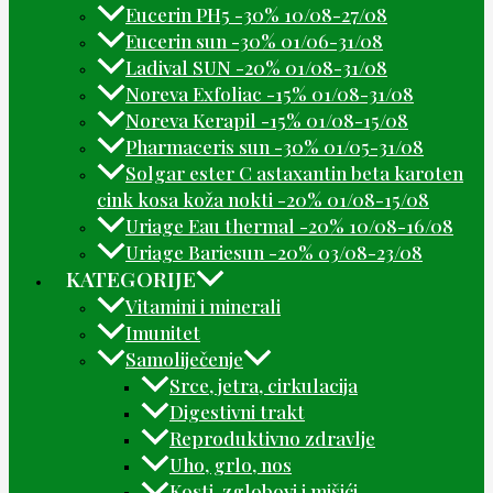
Eucerin PH5 -30% 10/08-27/08
Eucerin sun -30% 01/06-31/08
Ladival SUN -20% 01/08-31/08
Noreva Exfoliac -15% 01/08-31/08
Noreva Kerapil -15% 01/08-15/08
Pharmaceris sun -30% 01/05-31/08
Solgar ester C astaxantin beta karoten
cink kosa koža nokti -20% 01/08-15/08
Uriage Eau thermal -20% 10/08-16/08
Uriage Bariesun -20% 03/08-23/08
KATEGORIJE
Vitamini i minerali
Imunitet
Samoliječenje
Srce, jetra, cirkulacija
Digestivni trakt
Reproduktivno zdravlje
Uho, grlo, nos
Kosti, zglobovi i mišići