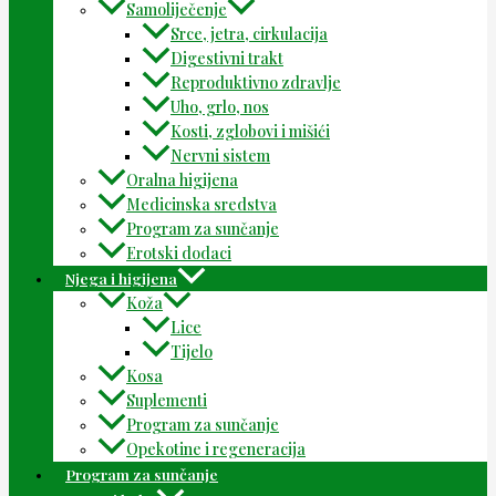
Samoliječenje
Srce, jetra, cirkulacija
Digestivni trakt
Reproduktivno zdravlje
Uho, grlo, nos
Kosti, zglobovi i mišići
Nervni sistem
Oralna higijena
Medicinska sredstva
Program za sunčanje
Erotski dodaci
Njega i higijena
Koža
Lice
Tijelo
Kosa
Suplementi
Program za sunčanje
Opekotine i regeneracija
Program za sunčanje