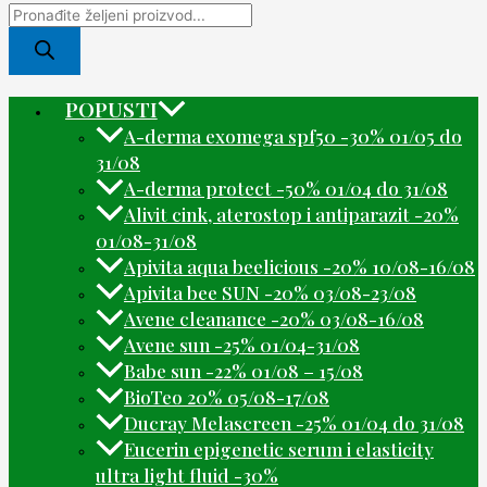
POPUSTI
A-derma exomega spf50 -30% 01/05 do
31/08
A-derma protect -50% 01/04 do 31/08
Alivit cink, aterostop i antiparazit -20%
01/08-31/08
Apivita aqua beelicious -20% 10/08-16/08
Apivita bee SUN -20% 03/08-23/08
Avene cleanance -20% 03/08-16/08
Avene sun -25% 01/04-31/08
Babe sun -22% 01/08 – 15/08
BioTeo 20% 05/08-17/08
Ducray Melascreen -25% 01/04 do 31/08
Eucerin epigenetic serum i elasticity
ultra light fluid -30%