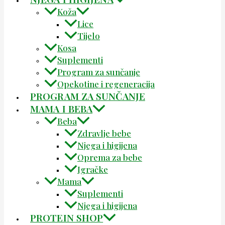
Koža
Lice
Tijelo
Kosa
Suplementi
Program za sunčanje
Opekotine i regeneracija
PROGRAM ZA SUNČANJE
MAMA I BEBA
Beba
Zdravlje bebe
Njega i higijena
Oprema za bebe
Igračke
Mama
Suplementi
Njega i higijena
PROTEIN SHOP