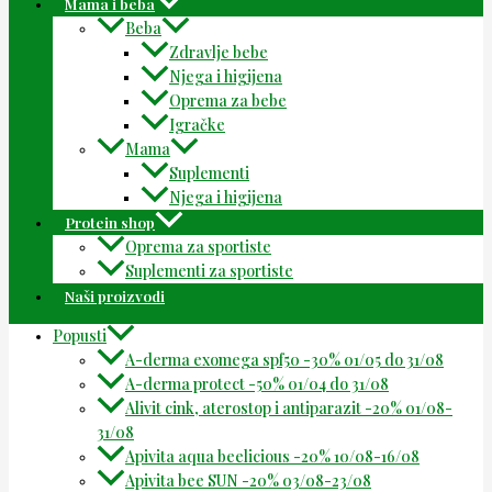
Mama i beba
Beba
Zdravlje bebe
Njega i higijena
Oprema za bebe
Igračke
Mama
Suplementi
Njega i higijena
Protein shop
Oprema za sportiste
Suplementi za sportiste
Naši proizvodi
Popusti
A-derma exomega spf50 -30% 01/05 do 31/08
A-derma protect -50% 01/04 do 31/08
Alivit cink, aterostop i antiparazit -20% 01/08-
31/08
Apivita aqua beelicious -20% 10/08-16/08
Apivita bee SUN -20% 03/08-23/08