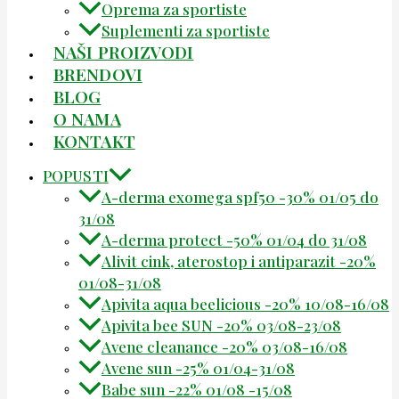
Oprema za sportiste
Suplementi za sportiste
NAŠI PROIZVODI
BRENDOVI
BLOG
O NAMA
KONTAKT
POPUSTI
A-derma exomega spf50 -30% 01/05 do
31/08
A-derma protect -50% 01/04 do 31/08
Alivit cink, aterostop i antiparazit -20%
01/08-31/08
Apivita aqua beelicious -20% 10/08-16/08
Apivita bee SUN -20% 03/08-23/08
Avene cleanance -20% 03/08-16/08
Avene sun -25% 01/04-31/08
Babe sun -22% 01/08 -15/08