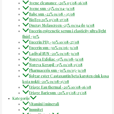
Avene cleanance -20% 03/08-16/08
Avene sun -25% 01/04-31/08
Babe sun -22% 01/08 – 15/08
BioTeo 20% 05/08-17/08
Ducray Melascreen -25% 01/04 do 31/08
Eucerin epigenetic serum i elasticity ultra light
fluid -30%
Eucerin PH5 -30% 10/08-27/08
Eucerin sun -30% 01/06-31/08
Ladival SUN -20% 01/08-31/08
Noreva Exfoliac -15% 01/08-31/08
Noreva Kerapil -15% 01/08-15/08
Pharmaceris sun -30% 01/05-31/08
Solgar ester C astaxantin beta karoten cink kosa
koža nokti -20% 01/08-15/08
Uriage Eau thermal -20% 10/08-16/08
Uriage Bariesun -20% 03/08-23/08
Kategorije
Vitamini i minerali
Imunitet