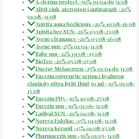
A-derma protect -50% 01/04 do 31/08
Alivit cink, aterostop i antiparazit -20%
01/08-31/08
Apivita aqua beelicious -20% 10/08-16/08
Apivita bee SUN -20% 03/08-23/08
Avene cleanance -20% 03/08-16/08
Avene sun -25% 01/04-31/08
Babe sun -22% 01/08 -15/08
BioTeo -20% 05/08-17/08
Ducray Melascreen -25% 01/04 do 31/08
Eucerin epigenetic serum i hyaluron
elasticity ultra light fluid 50 ml -30% 01/08-
15/08
Eucerin PH5 -30% 10/08-27/08
Eucerin sun -30% 01/06-31/08
Ladival SUN -20% 01/08-31/08
Noreva Exfoliac -15% 01/08-31/08
Noreva Kerapil -15% 01/08-15/08
Pharmaceris sun -30% 01/05-31/08