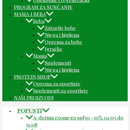
Opekotine i regeneracija
PROGRAM ZA SUNČANJE
MAMA I BEBA
Beba
Zdravlje bebe
Njega i higijena
Oprema za bebe
Igračke
Mama
Suplementi
Njega i higijena
PROTEIN SHOP
Oprema za sportiste
Suplementi za sportiste
NAŠI PROIZVODI
POPUSTI
A-derma exomega spf50 -30% 01/05 do
31/08