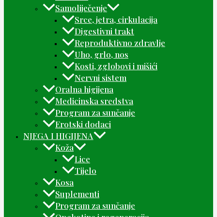
Samoliječenje
Srce, jetra, cirkulacija
Digestivni trakt
Reproduktivno zdravlje
Uho, grlo, nos
Kosti, zglobovi i mišići
Nervni sistem
Oralna higijena
Medicinska sredstva
Program za sunčanje
Erotski dodaci
NJEGA I HIGIJENA
Koža
Lice
Tijelo
Kosa
Suplementi
Program za sunčanje