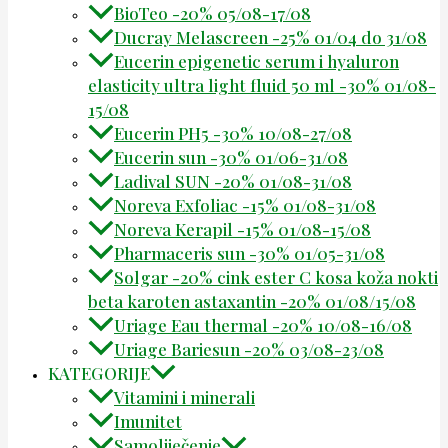
BioTeo -20% 05/08-17/08
Ducray Melascreen -25% 01/04 do 31/08
Eucerin epigenetic serum i hyaluron
elasticity ultra light fluid 50 ml -30% 01/08-
15/08
Eucerin PH5 -30% 10/08-27/08
Eucerin sun -30% 01/06-31/08
Ladival SUN -20% 01/08-31/08
Noreva Exfoliac -15% 01/08-31/08
Noreva Kerapil -15% 01/08-15/08
Pharmaceris sun -30% 01/05-31/08
Solgar -20% cink ester C kosa koža nokti
beta karoten astaxantin -20% 01/08/15/08
Uriage Eau thermal -20% 10/08-16/08
Uriage Bariesun -20% 03/08-23/08
KATEGORIJE
Vitamini i minerali
Imunitet
Samoliječenje