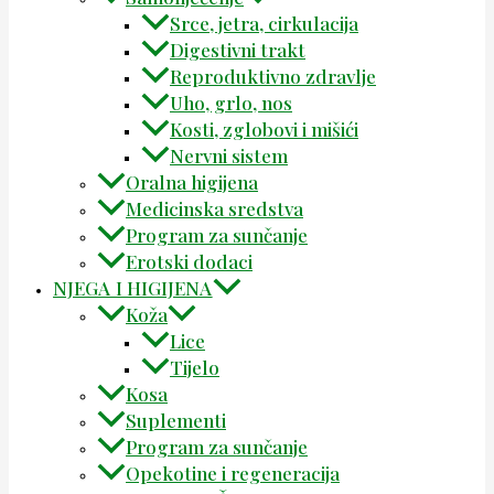
Srce, jetra, cirkulacija
Digestivni trakt
Reproduktivno zdravlje
Uho, grlo, nos
Kosti, zglobovi i mišići
Nervni sistem
Oralna higijena
Medicinska sredstva
Program za sunčanje
Erotski dodaci
NJEGA I HIGIJENA
Koža
Lice
Tijelo
Kosa
Suplementi
Program za sunčanje
Opekotine i regeneracija