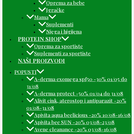
Oprema za bebe
Igračke
Mama
Suplementi
Njega i higijena
PROTEIN SHOP
Oprema za sportiste
Suplementi za sportiste
NAŠI PROIZVODI
POPUSTI
A-derma exomega spf50 -30% 01/05 do
31/08
A-derma protect -50% 01/04 do 31/08
Alivit cink, aterostop i antiparazit -20%
01/08-31/08
Apivita aqua beelicious -20% 10/08-16/08
Apivita bee SUN -20% 03/08-23/08
Avene cleanance -20% 03/08-16/08