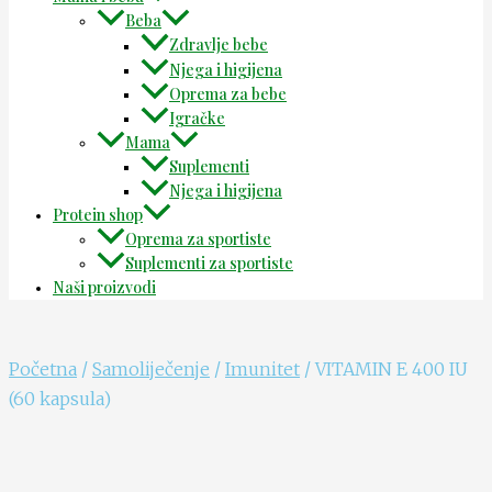
Beba
Zdravlje bebe
Njega i higijena
Oprema za bebe
Igračke
Mama
Suplementi
Njega i higijena
Protein shop
Oprema za sportiste
Suplementi za sportiste
Naši proizvodi
Početna
/
Samoliječenje
/
Imunitet
/ VITAMIN E 400 IU
(60 kapsula)