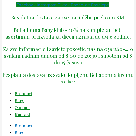
Facebook
Instagram
Tiktok
Phone-alt
Envelope
Besplatna dostava za sve narudžbe preko 60 KM.
Belladonna Baby klub - 10% na kompletan bebi
asortiman proizvoda za djecu uzrasta do dvije godine.
Za sve informacije i savjete pozovite nas na 059/260-410
svakim radnim danom od 8:00 do 20:30 i subotom od 8
do 15 časova
Besplatna dostava uz svaku kupljenu Belladonna kremu
za lice
Brendovi
Blog
O nama
Kontakt
Brendovi
Blog