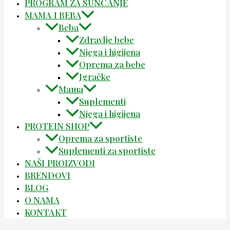
PROGRAM ZA SUNČANJE
MAMA I BEBA
Beba
Zdravlje bebe
Njega i higijena
Oprema za bebe
Igračke
Mama
Suplementi
Njega i higijena
PROTEIN SHOP
Oprema za sportiste
Suplementi za sportiste
NAŠI PROIZVODI
BRENDOVI
BLOG
O NAMA
KONTAKT