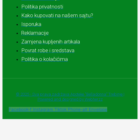
Politika privatnosti
Kako kupovati na našem sajtu?
Isporuka
Reklamacije
Zamjena kupljenih artikala
Povrat robe i sredstava
Politika o kolačićima
© 2025 - Sva prava zadržava Apoteke "Belladonna" Trebinje |
Powered and designed by Webherzz
Facebook-f
Instagram
Tiktok
Phone-alt
Envelope