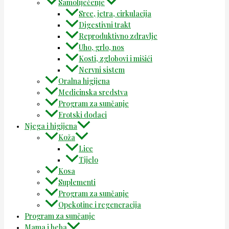
Samoliječenje
Srce, jetra, cirkulacija
Digestivni trakt
Reproduktivno zdravlje
Uho, grlo, nos
Kosti, zglobovi i mišići
Nervni sistem
Oralna higijena
Medicinska sredstva
Program za sunčanje
Erotski dodaci
Njega i higijena
Koža
Lice
Tijelo
Kosa
Suplementi
Program za sunčanje
Opekotine i regeneracija
Program za sunčanje
Mama i beba