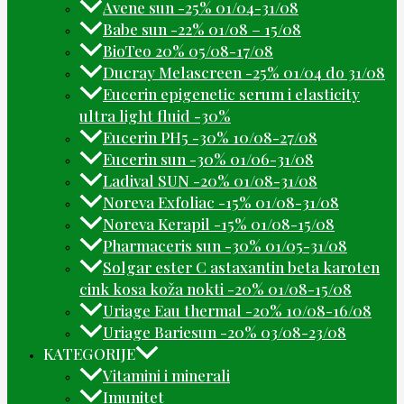
Avene sun -25% 01/04-31/08
Babe sun -22% 01/08 – 15/08
BioTeo 20% 05/08-17/08
Ducray Melascreen -25% 01/04 do 31/08
Eucerin epigenetic serum i elasticity
ultra light fluid -30%
Eucerin PH5 -30% 10/08-27/08
Eucerin sun -30% 01/06-31/08
Ladival SUN -20% 01/08-31/08
Noreva Exfoliac -15% 01/08-31/08
Noreva Kerapil -15% 01/08-15/08
Pharmaceris sun -30% 01/05-31/08
Solgar ester C astaxantin beta karoten
cink kosa koža nokti -20% 01/08-15/08
Uriage Eau thermal -20% 10/08-16/08
Uriage Bariesun -20% 03/08-23/08
KATEGORIJE
Vitamini i minerali
Imunitet