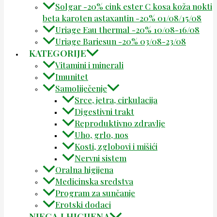
Solgar -20% cink ester C kosa koža nokti
beta karoten astaxantin -20% 01/08/15/08
Uriage Eau thermal -20% 10/08-16/08
Uriage Bariesun -20% 03/08-23/08
KATEGORIJE
Vitamini i minerali
Imunitet
Samoliječenje
Srce, jetra, cirkulacija
Digestivni trakt
Reproduktivno zdravlje
Uho, grlo, nos
Kosti, zglobovi i mišići
Nervni sistem
Oralna higijena
Medicinska sredstva
Program za sunčanje
Erotski dodaci
NJEGA I HIGIJENA