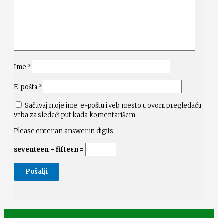
Ime
*
E-pošta
*
Sačuvaj moje ime, e-poštu i veb mesto u ovom pregledaču
veba za sledeći put kada komentarišem.
Please enter an answer in digits:
seventeen − fifteen =