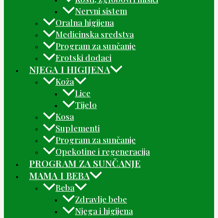
Nervni sistem
Oralna higijena
Medicinska sredstva
Program za sunčanje
Erotski dodaci
NJEGA I HIGIJENA
Koža
Lice
Tijelo
Kosa
Suplementi
Program za sunčanje
Opekotine i regeneracija
PROGRAM ZA SUNČANJE
MAMA I BEBA
Beba
Zdravlje bebe
Njega i higijena