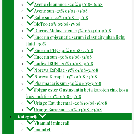
Avene cleanance -20% 03/08-16/08
Avene sun -25% 01/04-31/08
Babe sun -22% 01/08 – 15/08
BioTeo 20% 05/08-17/08
Ducray Melascreen -25% 01/04 do 31/08
Eucerin epigenetic serum i elasticity ultra light
fluid -30%
Eucerin PH5 -30% 10/08-27/08
Eucerin sun -30% 01/06-31/08
Ladival SUN -20% 01/08-31/08
Noreva Exfoliac -15% 01/08-31/08
Noreva Kerapil -15% 01/08-15/08
Pharmaceris sun -30% 01/05-31/08
Solgar ester C astaxantin beta karoten cink kosa
koža nokti -20% 01/08-15/08
Uriage Eau thermal -20% 10/08-16/08
Uriage Bariesun -20% 03/08-23/08
Kategorije
Vitamini i minerali
Imunitet