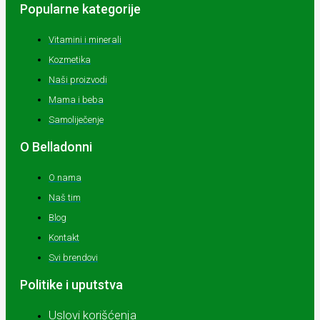
Popularne kategorije
Vitamini i minerali
Kozmetika
Naši proizvodi
Mama i beba
Samoliječenje
O Belladonni
O nama
Naš tim
Blog
Kontakt
Svi brendovi
Politike i uputstva
Uslovi korišćenja