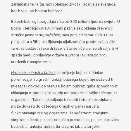
zaključaka te na taj način olakšao život i liječenje za sve ljude
koji boluju od bolesti bubrega.
Bolesti bubrega pogađaju više od 850 miliona ljudi na svijetu. U
Bosni i Hercegovini (BiH) malo pažnje se poklanja prevenciji,
stručna javnost se, najčešće, bavi posljedicama. Oko 3 000
pacijenata u BiH je na liječenju dijalizom što predstavlja veliki
teret za budžet svake države, a što se tiče transplatracija BiH
spada među posljednje države u Evropi i svijetu po broju
urađenih transplatacija.
Hronična bubrežna bolest
je oboljenje koje se definiše
poremećajem u građi i funkciji bubrega koje traje duže od tri
mjeseca i dovodi do stanja u kojem bubrezi gube sposobnost
uklanjanja otpadnih proizvoda metabolizma i viška tečnosti iz
organizma. Takvo nakupljanje tečnosti i štetnih produkata
može dovesti do oštećenja drugih organa i narušiti
funkcionisanje cijelog organizma. U početnom stadijumu
simptoma često nema ili se teško prepoznaju, pa se nepravilna
bubrežna funkcija može otkriti samo laboratorijskim