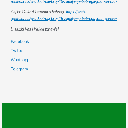
apoteka.ba/product/caj-broj-16-zapaljenje-bubrega-josif-pancic/
Čaj br 12- kod kamena u bubregu
https://web-
apoteka.ba/product/caj-broj-16-zapaljenje-bubrega-josif-pancic/
U
službi Vas i Vašeg zdravlja!
Facebook
Twitter
Whatsapp
Telegram