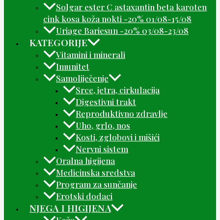
Solgar ester C astaxantin beta karoten
cink kosa koža nokti -20% 01/08-15/08
Uriage Bariesun -20% 03/08-23/08
KATEGORIJE
Vitamini i minerali
Imunitet
Samoliječenje
Srce, jetra, cirkulacija
Digestivni trakt
Reproduktivno zdravlje
Uho, grlo, nos
Kosti, zglobovi i mišići
Nervni sistem
Oralna higijena
Medicinska sredstva
Program za sunčanje
Erotski dodaci
NJEGA I HIGIJENA