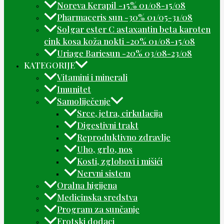
Noreva Kerapil -15% 01/08-15/08
Pharmaceris sun -30% 01/05-31/08
Solgar ester C astaxantin beta karoten
cink kosa koža nokti -20% 01/08-15/08
Uriage Bariesun -20% 03/08-23/08
KATEGORIJE
Vitamini i minerali
Imunitet
Samoliječenje
Srce, jetra, cirkulacija
Digestivni trakt
Reproduktivno zdravlje
Uho, grlo, nos
Kosti, zglobovi i mišići
Nervni sistem
Oralna higijena
Medicinska sredstva
Program za sunčanje
Erotski dodaci