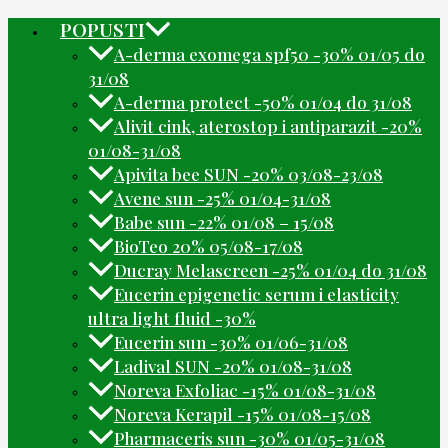
POPUSTI
A-derma exomega spf50 -30% 01/05 do
31/08
A-derma protect -50% 01/04 do 31/08
Alivit cink, aterostop i antiparazit -20%
01/08-31/08
Apivita bee SUN -20% 03/08-23/08
Avene sun -25% 01/04-31/08
Babe sun -22% 01/08 – 15/08
BioTeo 20% 05/08-17/08
Ducray Melascreen -25% 01/04 do 31/08
Eucerin epigenetic serum i elasticity
ultra light fluid -30%
Eucerin sun -30% 01/06-31/08
Ladival SUN -20% 01/08-31/08
Noreva Exfoliac -15% 01/08-31/08
Noreva Kerapil -15% 01/08-15/08
Pharmaceris sun -30% 01/05-31/08