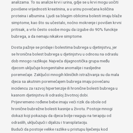
analizama. To su analize krvi i urina, gdje se u krvi mogu uočiti
povišene vrijednosti kreatinina, a u urinu povećana količina
proteina i albumina. Ljudi sa blagim oblicima bolesti imaju blaže
simptome, kao što su učestalo, noćno mokrenje i povišen krvni
pritisak, a vrlo često osobe mogu da izgube do 90% funckije
bubrega, a da nemaju nikakve simptome.
Dosta pažnje se pridaje i bolestima bubrega u djetinjstvu, jer
se hronična bolest bubrega u djetinjstvu u odnosu na odraslu
dob mnogo razlikuje. Najveća dijagnostička grupa među
djecom uključuje kongenitalne anomalije i nasljedne
poremećaje. Zaključci mnogih kliničkih istraživanja su da mala
djeca sa akutnim poremećajem bubrega imaju povećanu
incidencu za razvoj hipertenzije ili hronične bolesti bubrega u
kasnom djetinjstvu ili odrasloj životnoj dobi.
Prijevremeno rođene bebe imaju veći rizik da obole od
hronične bubrežne bolesti kasnije u životu. Postoje mnogi
dokazi koji pokazuju da djeca bolje reaguju na terapiju od
odraslih, uključujući i dijalizu i transplataciju.
Budući da postoje velike razlike u pristupu liječenju kod