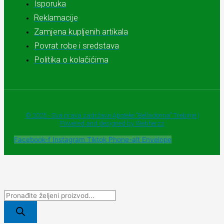
Isporuka
Reklamacije
Zamjena kupljenih artikala
Povrat robe i sredstava
Politika o kolačićima
© 2025 - Sva prava zadržava Apoteke "Belladonna" Trebinje |
Powered and designed by Webherzz
Facebook-f
Instagram
Tiktok
Phone-alt
Envelope