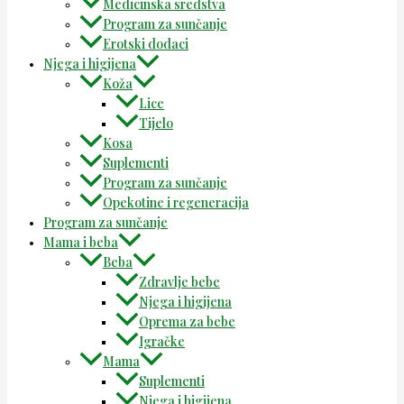
Medicinska sredstva
Program za sunčanje
Erotski dodaci
Njega i higijena
Koža
Lice
Tijelo
Kosa
Suplementi
Program za sunčanje
Opekotine i regeneracija
Program za sunčanje
Mama i beba
Beba
Zdravlje bebe
Njega i higijena
Oprema za bebe
Igračke
Mama
Suplementi
Njega i higijena