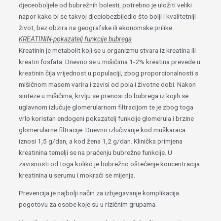
djeceoboljele od bubrežnih bolesti, potrebno je uložiti veliki
napor kako bi se takvoj djeciobezbijedio što bolji i kvalitetniji
život, bez obzira na geografske ili ekonomske prilike.
KREATININ-pokazatelj funkcije bubrega
Kreatinin je metabolit koji se u organizmu stvara iz kreatina ili
kreatin fosfata. Dnevno se u mišićima 1-2% kreatina prevede u
kreatinin čija vrijednost u populaciji, zbog proporcionalnosti s
mišićnom masom varira i zavisi od pola i životne dobi. Nakon
sinteze u mišićima, krvlju se prenosi do bubrega iz kojih se
uglavnom izlučuje glomerularnom filtracijom te je zbog toga
vrlo koristan endogeni pokazatelj funkcije glomerula i brzine
glomerularne filtracije. Dnevno izlučivanje kod muškaraca
iznosi 1,5 g/dan, a kod žena 1,2 g/dan. Klinička primjena
kreatinina temelji se na praćenju bubrežne funkcije. U
zavisnosti od toga koliko je bubrežno oštećenje koncentracija
kreatinina u serumu i mokraći se mijenja.
Prevencija je najbolji način za izbjegavanje komplikacija
pogotovu za osobe koje su u rizičnim grupama.