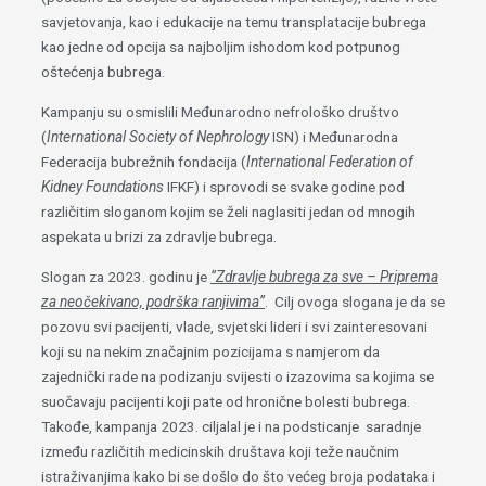
savjetovanja, kao i edukacije na temu transplatacije bubrega
kao jedne od opcija sa najboljim ishodom kod potpunog
oštećenja bubrega.
Kampanju su osmislili Međunarodno nefrološko društvo
(
International Society of Nephrology
ISN) i Međunarodna
Federacija bubrežnih fondacija (
International Federation of
Kidney Foundations
IFKF) i sprovodi se svake godine pod
različitim sloganom kojim se želi naglasiti jedan od mnogih
aspekata u brizi za zdravlje bubrega.
Slogan za 2023. godinu je
‘’Zdravlje bubrega za sve – Priprema
za neočekivano, podrška ranjivima’’
. Cilj ovoga slogana je da se
pozovu svi pacijenti, vlade, svjetski lideri i svi zainteresovani
koji su na nekim značajnim pozicijama s namjerom da
zajednički rade na podizanju svijesti o izazovima sa kojima se
suočavaju pacijenti koji pate od hronične bolesti bubrega.
Takođe, kampanja 2023. ciljalal je i na podsticanje saradnje
između različitih medicinskih društava koji teže naučnim
istraživanjima kako bi se došlo do što većeg broja podataka i