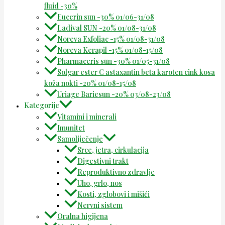
fluid -30%
Eucerin sun -30% 01/06-31/08
Ladival SUN -20% 01/08-31/08
Noreva Exfoliac -15% 01/08-31/08
Noreva Kerapil -15% 01/08-15/08
Pharmaceris sun -30% 01/05-31/08
Solgar ester C astaxantin beta karoten cink kosa
koža nokti -20% 01/08-15/08
Uriage Bariesun -20% 03/08-23/08
Kategorije
Vitamini i minerali
Imunitet
Samoliječenje
Srce, jetra, cirkulacija
Digestivni trakt
Reproduktivno zdravlje
Uho, grlo, nos
Kosti, zglobovi i mišići
Nervni sistem
Oralna higijena