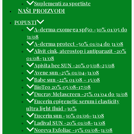
Suplementi za sportiste
NAŠI PROIZVODI
POPUSTI
A-derma exomega spf50 -30% 01/05 do
31/08
A-derma protect -50% 01/04 do 31/08
Alivit cink, aterostop i antiparazit -20%
01/08-31/08
Apivita bee SUN -20% 03/08-23/08
Avene sun -25% 01/04-31/08
Babe sun -22% 01/08 – 15/08
BioTeo 20% 05/08-17/08
Ducray Melascreen -25% 01/04 do 31/08
Eucerin epigenetic serum i elasticity
ultra light fluid -30%
Eucerin sun -30% 01/06-31/08
Ladival SUN -20% 01/08-31/08
Noreva Exfoliac -15% 01/08-31/08