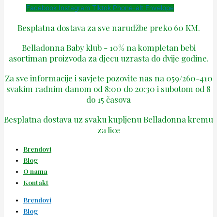
Facebook
Instagram
Tiktok
Phone-alt
Envelope
Besplatna dostava za sve narudžbe preko 60 KM.
Belladonna Baby klub - 10% na kompletan bebi
asortiman proizvoda za djecu uzrasta do dvije godine.
Za sve informacije i savjete pozovite nas na 059/260-410
svakim radnim danom od 8:00 do 20:30 i subotom od 8
do 15 časova
Besplatna dostava uz svaku kupljenu Belladonna kremu
za lice
Brendovi
Blog
O nama
Kontakt
Brendovi
Blog