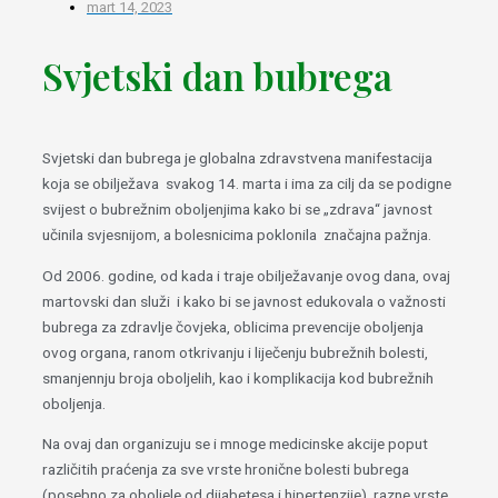
mart 14, 2023
Svjetski dan bubrega
Svjetski dan bubrega je globalna zdravstvena manifestacija
koja se obilježava svakog 14. marta i ima za cilj da se podigne
svijest o bubrežnim oboljenjima kako bi se „zdrava“ javnost
učinila svjesnijom, a bolesnicima poklonila značajna pažnja.
Od 2006. godine, od kada i traje obilježavanje ovog dana, ovaj
martovski dan služi i kako bi se javnost edukovala o važnosti
bubrega za zdravlje čovjeka, oblicima prevencije oboljenja
ovog organa, ranom otkrivanju i liječenju bubrežnih bolesti,
smanjennju broja oboljelih, kao i komplikacija kod bubrežnih
oboljenja.
Na ovaj dan organizuju se i mnoge medicinske akcije poput
različitih praćenja za sve vrste hronične bolesti bubrega
(posebno za oboljele od dijabetesa i hipertenzije), razne vrste