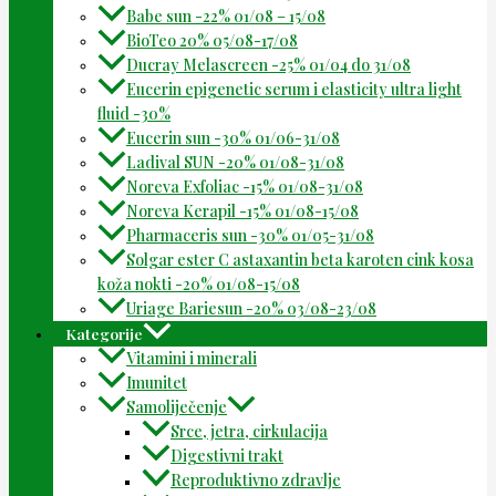
Babe sun -22% 01/08 – 15/08
BioTeo 20% 05/08-17/08
Ducray Melascreen -25% 01/04 do 31/08
Eucerin epigenetic serum i elasticity ultra light
fluid -30%
Eucerin sun -30% 01/06-31/08
Ladival SUN -20% 01/08-31/08
Noreva Exfoliac -15% 01/08-31/08
Noreva Kerapil -15% 01/08-15/08
Pharmaceris sun -30% 01/05-31/08
Solgar ester C astaxantin beta karoten cink kosa
koža nokti -20% 01/08-15/08
Uriage Bariesun -20% 03/08-23/08
Kategorije
Vitamini i minerali
Imunitet
Samoliječenje
Srce, jetra, cirkulacija
Digestivni trakt
Reproduktivno zdravlje