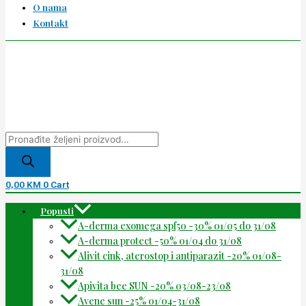
O nama
Kontakt
0,00
KM
0
Cart
Popusti
A-derma exomega spf50 -30% 01/05 do 31/08
A-derma protect -50% 01/04 do 31/08
Alivit cink, aterostop i antiparazit -20% 01/08-
31/08
Apivita bee SUN -20% 03/08-23/08
Avene sun -25% 01/04-31/08