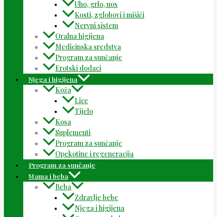
Uho, grlo, nos
Kosti, zglobovi i mišići
Nervni sistem
Oralna higijena
Medicinska sredstva
Program za sunčanje
Erotski dodaci
Njega i higijena
Koža
Lice
Tijelo
Kosa
Suplementi
Program za sunčanje
Opekotine i regeneracija
Program za sunčanje
Mama i beba
Beba
Zdravlje bebe
Njega i higijena