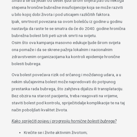
Smatra se da jedan od deset ljudi širom svijeta pati od nekoga
stepena hronične bubrežne insuficijencije koja se može razviti
u bilo kojoj dobi života i pod uticajem različitih faktora.
Ipak, smrtnost povezana sa ovom bolešću iz godine u godinu
nastavlja da raste te se smatra da će do 2040. godine hronična
bubrežna bolest biti peti uzrok smrti na svijetu.
Osim što ova kampanja masovno edukuje ljude širom svijeta
ona pomaže i da se skrene pažnja lokalnim i nacionalnim
zdravstvenim organizacijama ka kontroli epidemije hronične
bolesti bubrega.
Ova bolest povećava rizik od srčanog i moždanog udara, a u
nekim slučajevima bolest može napredovati do potpunog
prestanka rada bubrega, što zahjteva dijalizu ili transplataciju.
Bez obzira na starost pacijenta, treba reagovati na vrijeme,
staviti bolest pod kontrolu, spriječitidalje komplikacije te na taj
način poboljšati kvalitet života.
Kako spriječiti pojavu i progresiju hornične bolesti bubrega?
Krećite se i živite aktivnim životom;