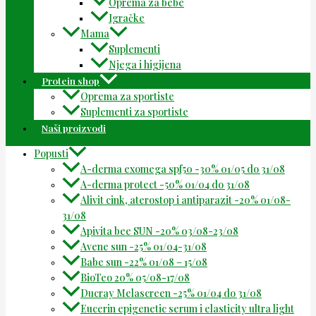
Oprema za bebe
Igračke
Mama
Suplementi
Njega i higijena
Protein shop
Oprema za sportiste
Suplementi za sportiste
Naši proizvodi
Popusti
A-derma exomega spf50 -30% 01/05 do 31/08
A-derma protect -50% 01/04 do 31/08
Alivit cink, aterostop i antiparazit -20% 01/08-
31/08
Apivita bee SUN -20% 03/08-23/08
Avene sun -25% 01/04-31/08
Babe sun -22% 01/08 – 15/08
BioTeo 20% 05/08-17/08
Ducray Melascreen -25% 01/04 do 31/08
Eucerin epigenetic serum i elasticity ultra light