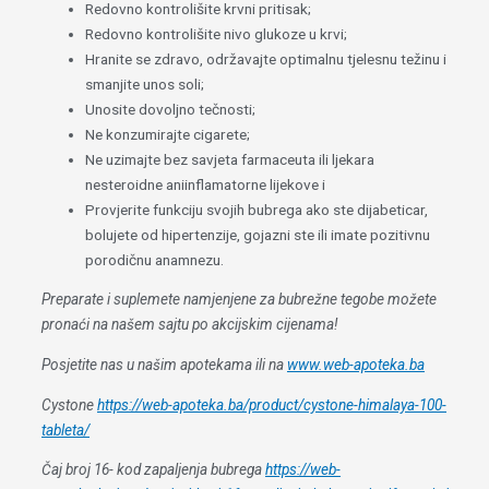
Redovno kontrolišite krvni pritisak;
Redovno kontrolišite nivo glukoze u krvi;
Hranite se zdravo, održavajte optimalnu tjelesnu težinu i
smanjite unos soli;
Unosite dovoljno tečnosti;
Ne konzumirajte cigarete;
Ne uzimajte bez savjeta farmaceuta ili ljekara
nesteroidne aniinflamatorne lijekove i
Provjerite funkciju svojih bubrega ako ste dijabeticar,
bolujete od hipertenzije, gojazni ste ili imate pozitivnu
porodičnu anamnezu.
Preparate i suplemete namjenjene za bubrežne tegobe možete
pronaći na našem sajtu po akcijskim cijenama!
Posjetite nas u našim apotekama ili na
www.web-apoteka.ba
Cystone
https://web-apoteka.ba/product/cystone-himalaya-100-
tableta/
Čaj broj 16- kod zapaljenja bubrega
https://web-