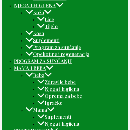
NJEGA I HIGIJENA
Koža
Lice
Tijelo
Kosa
Suplementi
Program za sunčanje
Opekotine i regeneracija
PROGRAM ZA SUNČANJE
MAMA I BEBA
Beba
Zdravlje bebe
Njega i higijena
Oprema za bebe
Igračke
Mama
Suplementi
Njega i higijena