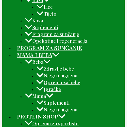
Koža
Lice
Tijelo
Kosa
Suplementi
Program za sunčanje
Opekotine i regeneracija
PROGRAM ZA SUNČANJE
MAMA I BEBA
Beba
Zdravlje bebe
Njega i higijena
Oprema za bebe
Igračke
Mama
Suplementi
Njega i higijena
PROTEIN SHOP
Oprema za sportiste