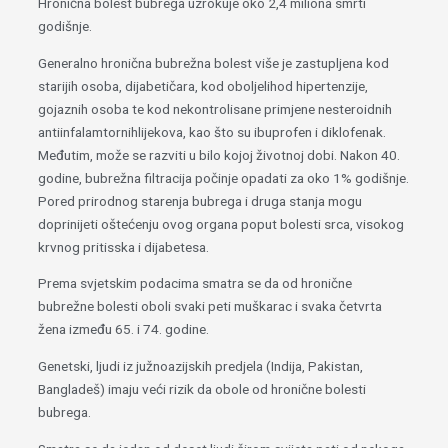
Hronična bolest bubrega uzrokuje oko 2,4 miliona smrti
godišnje.
Generalno hronična bubrežna bolest više je zastupljena kod
starijih osoba, dijabetičara, kod oboljelihod hipertenzije,
gojaznih osoba te kod nekontrolisane primjene nesteroidnih
antiinfalamtornihlijekova, kao što su ibuprofen i diklofenak.
Međutim, može se razviti u bilo kojoj životnoj dobi. Nakon 40.
godine, bubrežna filtracija počinje opadati za oko 1% godišnje.
Pored prirodnog starenja bubrega i druga stanja mogu
doprinijeti oštećenju ovog organa poput bolesti srca, visokog
krvnog pritisska i dijabetesa.
Prema svjetskim podacima smatra se da od hronične
bubrežne bolesti oboli svaki peti muškarac i svaka četvrta
žena između 65. i 74. godine.
Genetski, ljudi iz južnoazijskih predjela (Indija, Pakistan,
Bangladeš) imaju veći rizik da obole od hronične bolesti
bubrega.