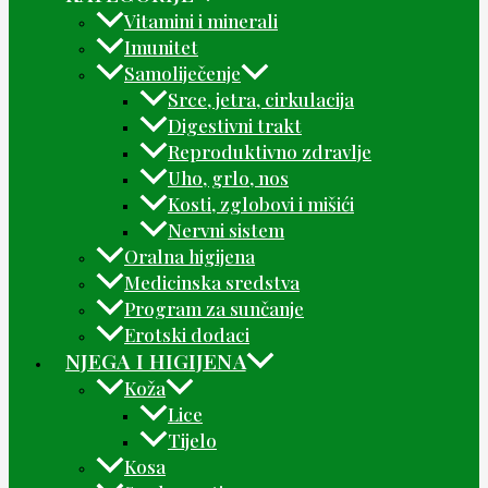
Vitamini i minerali
Imunitet
Samoliječenje
Srce, jetra, cirkulacija
Digestivni trakt
Reproduktivno zdravlje
Uho, grlo, nos
Kosti, zglobovi i mišići
Nervni sistem
Oralna higijena
Medicinska sredstva
Program za sunčanje
Erotski dodaci
NJEGA I HIGIJENA
Koža
Lice
Tijelo
Kosa