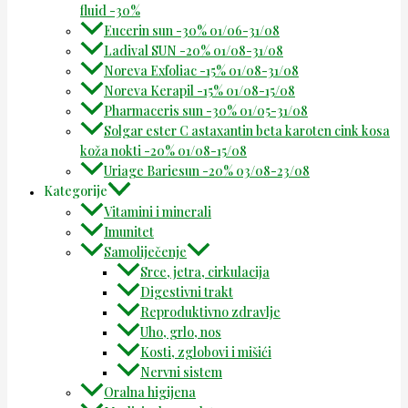
fluid -30%
Eucerin sun -30% 01/06-31/08
Ladival SUN -20% 01/08-31/08
Noreva Exfoliac -15% 01/08-31/08
Noreva Kerapil -15% 01/08-15/08
Pharmaceris sun -30% 01/05-31/08
Solgar ester C astaxantin beta karoten cink kosa
koža nokti -20% 01/08-15/08
Uriage Bariesun -20% 03/08-23/08
Kategorije
Vitamini i minerali
Imunitet
Samoliječenje
Srce, jetra, cirkulacija
Digestivni trakt
Reproduktivno zdravlje
Uho, grlo, nos
Kosti, zglobovi i mišići
Nervni sistem
Oralna higijena