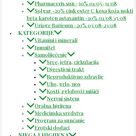
Pharmaceris sun -30% 01/05-31/08
Solgar -20% cink ester C kosa koža nokti
beta karoten astaxantin -20% 01/08/15/08
Uriage Bariesun -20% 03/08-23/08
KATEGORIJE
Vitamini i minerali
Imunitet
Samoliječenje
Srce, jetra, cirkulacija
Digestivni trakt
Reproduktivno zdravlje
Uho, grlo, nos
Kosti, zglobovi i mišići
Nervni sistem
Oralna higijena
Medicinska sredstva
Program za sunčanje
Erotski dodaci
NJEGA I HIGIJENA