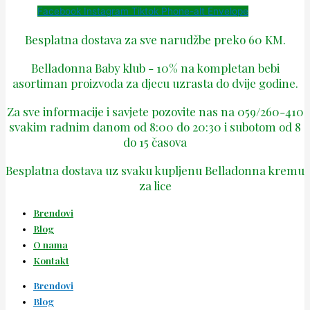
Facebook
Instagram
Tiktok
Phone-alt
Envelope
Besplatna dostava za sve narudžbe preko 60 KM.
Belladonna Baby klub - 10% na kompletan bebi
asortiman proizvoda za djecu uzrasta do dvije godine.
Za sve informacije i savjete pozovite nas na 059/260-410
svakim radnim danom od 8:00 do 20:30 i subotom od 8
do 15 časova
Besplatna dostava uz svaku kupljenu Belladonna kremu
za lice
Brendovi
Blog
O nama
Kontakt
Brendovi
Blog