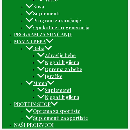
Kosa
Suplementi
Program za sunčanje
Opekotine i regeneracija
PROGRAM ZA SUNČANJE
MAMA I BEBA
Beba
Zdravlje bebe
Njega i higijena
Oprema za bebe
Igračke
Mama
Suplementi
Njega i higijena
PROTEIN SHOP
Oprema za sportiste
Suplementi za sportiste
NAŠI PROIZVODI