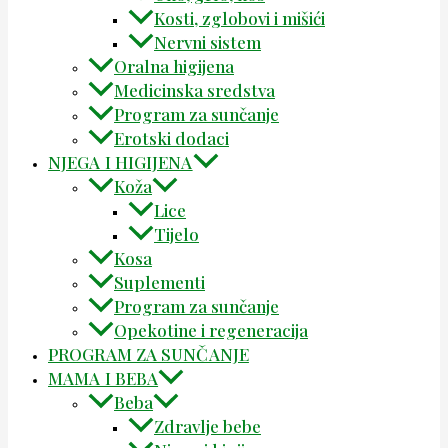
Kosti, zglobovi i mišići
Nervni sistem
Oralna higijena
Medicinska sredstva
Program za sunčanje
Erotski dodaci
NJEGA I HIGIJENA
Koža
Lice
Tijelo
Kosa
Suplementi
Program za sunčanje
Opekotine i regeneracija
PROGRAM ZA SUNČANJE
MAMA I BEBA
Beba
Zdravlje bebe