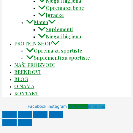
Njega i higijena
Oprema za bebe
Igračke
Mama
Suplementi
Njega i higijena
PROTEIN SHOP
Oprema za sportiste
Suplementi za sportiste
NAŠI PROIZVODI
BRENDOVI
BLOG
O NAMA
KONTAKT
Facebook
Instagram
Phone-alt
Envelope