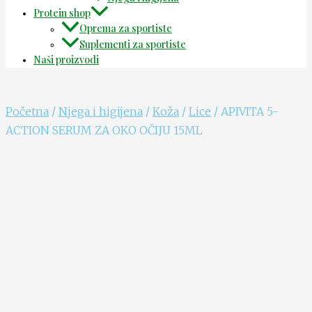
Protein shop
Oprema za sportiste
Suplementi za sportiste
Naši proizvodi
Početna
/
Njega i higijena
/
Koža
/
Lice
/ APIVITA 5-
ACTION SERUM ZA OKO OČIJU 15ML