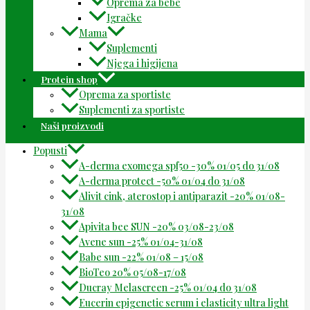
Oprema za bebe
Igračke
Mama
Suplementi
Njega i higijena
Protein shop
Oprema za sportiste
Suplementi za sportiste
Naši proizvodi
Popusti
A-derma exomega spf50 -30% 01/05 do 31/08
A-derma protect -50% 01/04 do 31/08
Alivit cink, aterostop i antiparazit -20% 01/08-
31/08
Apivita bee SUN -20% 03/08-23/08
Avene sun -25% 01/04-31/08
Babe sun -22% 01/08 – 15/08
BioTeo 20% 05/08-17/08
Ducray Melascreen -25% 01/04 do 31/08
Eucerin epigenetic serum i elasticity ultra light