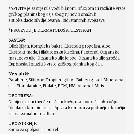
*APIVITA je zamijenila vodu biljnom infuzijom tri različite vrste
grčkog planinskog čaja zbog njihovih snažnih
antioksidacionih djelovanja i hidratantnih svojstava.
*PROIZVOD JE DERMATOLOŠKI TESTIRAN
SASTAV:
Bijeli ljiljan, Kompleks bakra, Ekstrakt propolisa, Aloe,
Ekstrakt meda, Hijaluronsku kiselinu, Pantenol, Organsko
maslinovo ulje, Organsko ulje jojobe, Organsko ulje grožđa,
Euphrasia, Infuziju 3 vrste grčkog planinskog čaja
Ne sadrži:
Parabene, Silikone, Propilen glikol, Butilen glikol, Mineralna
ulja, Etanolamine, Ftalate, PCM, NM, Alkohol, Miris
UPOTREBA:
Nanijeti ujutru i uveče na čistu kožu, oko područja oko očiju.
Idealan u kombinaciji sa Apivita kremom za područje oko očiju
za maksimalne rezultate.
UPOZORENJE:
Samo za spoljašnju upotrebu.