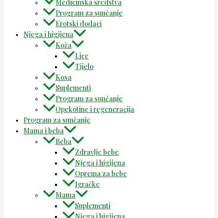
Medicinska sredstva
Program za sunčanje
Erotski dodaci
Njega i higijena
Koža
Lice
Tijelo
Kosa
Suplementi
Program za sunčanje
Opekotine i regeneracija
Program za sunčanje
Mama i beba
Beba
Zdravlje bebe
Njega i higijena
Oprema za bebe
Igračke
Mama
Suplementi
Njega i higijena