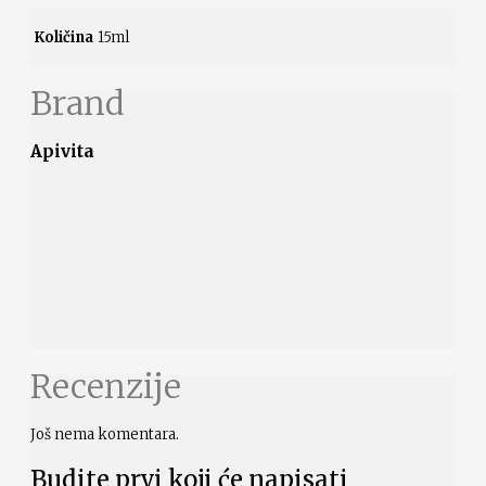
Količina
15ml
Brand
Apivita
Recenzije
Još nema komentara.
Budite prvi koji će napisati