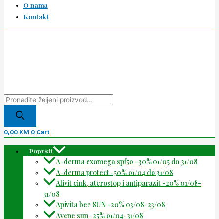
O nama
Kontakt
0,00
KM
0
Cart
Popusti
A-derma exomega spf50 -30% 01/05 do 31/08
A-derma protect -50% 01/04 do 31/08
Alivit cink, aterostop i antiparazit -20% 01/08-
31/08
Apivita bee SUN -20% 03/08-23/08
Avene sun -25% 01/04-31/08