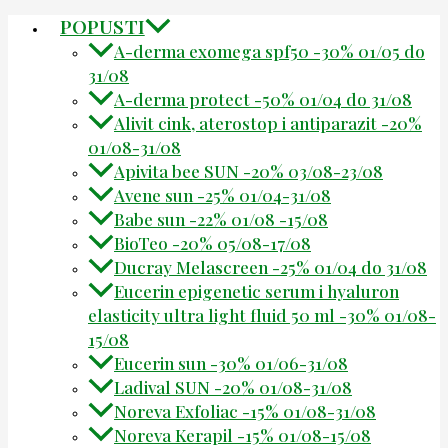
POPUSTI
A-derma exomega spf50 -30% 01/05 do
31/08
A-derma protect -50% 01/04 do 31/08
Alivit cink, aterostop i antiparazit -20%
01/08-31/08
Apivita bee SUN -20% 03/08-23/08
Avene sun -25% 01/04-31/08
Babe sun -22% 01/08 -15/08
BioTeo -20% 05/08-17/08
Ducray Melascreen -25% 01/04 do 31/08
Eucerin epigenetic serum i hyaluron
elasticity ultra light fluid 50 ml -30% 01/08-
15/08
Eucerin sun -30% 01/06-31/08
Ladival SUN -20% 01/08-31/08
Noreva Exfoliac -15% 01/08-31/08
Noreva Kerapil -15% 01/08-15/08