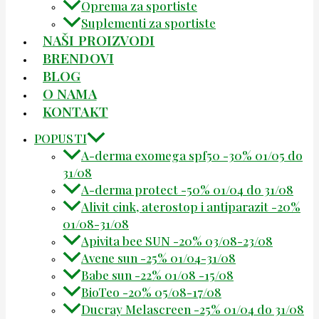
Oprema za sportiste
Suplementi za sportiste
NAŠI PROIZVODI
BRENDOVI
BLOG
O NAMA
KONTAKT
POPUSTI
A-derma exomega spf50 -30% 01/05 do
31/08
A-derma protect -50% 01/04 do 31/08
Alivit cink, aterostop i antiparazit -20%
01/08-31/08
Apivita bee SUN -20% 03/08-23/08
Avene sun -25% 01/04-31/08
Babe sun -22% 01/08 -15/08
BioTeo -20% 05/08-17/08
Ducray Melascreen -25% 01/04 do 31/08