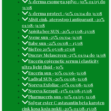
A-derma exomega spf50 -30% 01/05 do
31/08
A-derma protect -50% 01/04 do 31/08
Alivit cink, aterostop i antiparazit -20%
01/08-31/08
Apivita bee SUN -20% 03/08-23/08
Avene sun -25% 01/04-31/08
Babe sun -22% 01/08 – 15/08
BioTeo 20% 05/08-17/08
Ducray Melascreen -25% 01/04 do 31/08
Eucerin epigenetic serum i elasticity
ultra light fluid -30%
Eucerin sun -30% 01/06-31/08
Ladival SUN -20% 01/08-31/08
Noreva Exfoliac -15% 01/08-31/08
Noreva Kerapil -15% 01/08-15/08
Pharmaceris sun -30% 01/05-31/08
Solgar ester C astaxantin beta karoten
cink kosa koža nokti -20% 01/08-15/08