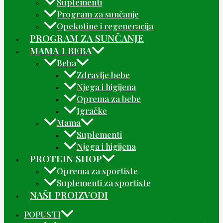
Suplementi
Program za sunčanje
Opekotine i regeneracija
PROGRAM ZA SUNČANJE
MAMA I BEBA
Beba
Zdravlje bebe
Njega i higijena
Oprema za bebe
Igračke
Mama
Suplementi
Njega i higijena
PROTEIN SHOP
Oprema za sportiste
Suplementi za sportiste
NAŠI PROIZVODI
POPUSTI