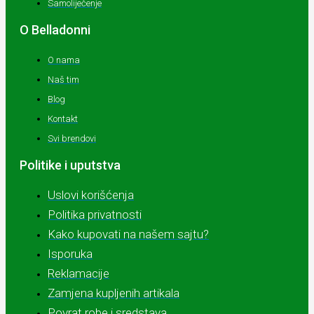
Samoliječenje
O Belladonni
O nama
Naš tim
Blog
Kontakt
Svi brendovi
Politike i uputstva
Uslovi korišćenja
Politika privatnosti
Kako kupovati na našem sajtu?
Isporuka
Reklamacije
Zamjena kupljenih artikala
Povrat robe i sredstava