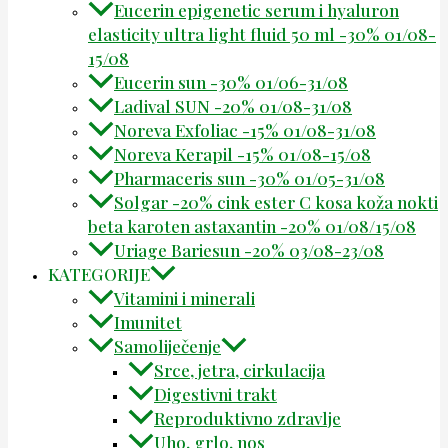
Eucerin epigenetic serum i hyaluron
elasticity ultra light fluid 50 ml -30% 01/08-
15/08
Eucerin sun -30% 01/06-31/08
Ladival SUN -20% 01/08-31/08
Noreva Exfoliac -15% 01/08-31/08
Noreva Kerapil -15% 01/08-15/08
Pharmaceris sun -30% 01/05-31/08
Solgar -20% cink ester C kosa koža nokti
beta karoten astaxantin -20% 01/08/15/08
Uriage Bariesun -20% 03/08-23/08
KATEGORIJE
Vitamini i minerali
Imunitet
Samoliječenje
Srce, jetra, cirkulacija
Digestivni trakt
Reproduktivno zdravlje
Uho, grlo, nos