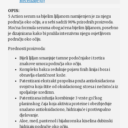
Recenzije (0)
OPIS:
5 Action serum sa bijelim ljiljanom namijenjen je za njegu
područja oko očiju, a u sebi sadrži 96% prirodnih proizvoda.
Moćna formula seruma obogaćena bijelim ljiljanom, posebno
je dizajnirana kako bi pružila intenzivnu njegu osjetljivom
području oko očiju.
Prednosti proizvoda:
Bijeli ljiljan smanjuje tamne podočnjake i tretira
znakove umora područja oko očiju.
Kompleks bakra redukuje pojavu finih linija i bora i
obnavlja elastičnost kože.
Patentirani ekstrakt propolisa pruža antioksidaciona
svojstva koja štite od oksidacionog stresa i nečistoća iz
spoljašnje sredimn.
Patentirana infuzija kombinuje 3 vrste grčkog
planinskog čaja koja aktivira proteine i obezbjeđuje
snažano antioksidaciono, hidrirajuće i protivupalno
djelovanje.
Aloe, med, pantenol i hijaluronska kiselina dubinski
hidriraju područje oko očiju.