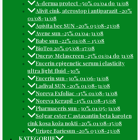
A-derma protect -50% 01/04 do 31/08
Alivit cink, aterostop i antiparazit -20%
01/08-31/08
Apivita bee SUN -20% 03/08-23/08
Avene sun -25% 01/04-31/08
Babe sun -22% 01/08 – 15/08
BioTeo 20% 05/08-17/08
Ducray Melascreen -25% 01/04 do 31/08
Eucerin epigenetic serum i elasticity
ultra light fluid -30%
Eucerin sun -30% 01/06-31/08
Ladival SUN -20% 01/08-31/08
Noreva Exfoliac -15% 01/08-31/08
Noreva Kerapil -15% 01/08-15/08
Pharmaceris sun -30% 01/05-31/08
Solgar ester C astaxantin beta karoten
cink kosa koža nokti -20% 01/08-15/08
Uriage Bariesun -20% 03/08-23/08
KATEGORIJE