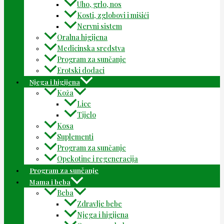
Uho, grlo, nos
Kosti, zglobovi i mišići
Nervni sistem
Oralna higijena
Medicinska sredstva
Program za sunčanje
Erotski dodaci
Njega i higijena
Koža
Lice
Tijelo
Kosa
Suplementi
Program za sunčanje
Opekotine i regeneracija
Program za sunčanje
Mama i beba
Beba
Zdravlje bebe
Njega i higijena