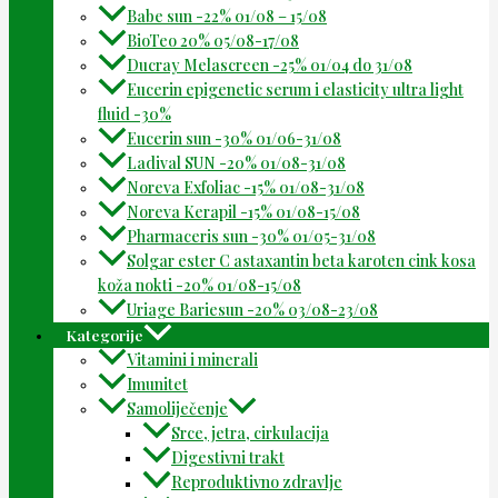
Babe sun -22% 01/08 – 15/08
BioTeo 20% 05/08-17/08
Ducray Melascreen -25% 01/04 do 31/08
Eucerin epigenetic serum i elasticity ultra light
fluid -30%
Eucerin sun -30% 01/06-31/08
Ladival SUN -20% 01/08-31/08
Noreva Exfoliac -15% 01/08-31/08
Noreva Kerapil -15% 01/08-15/08
Pharmaceris sun -30% 01/05-31/08
Solgar ester C astaxantin beta karoten cink kosa
koža nokti -20% 01/08-15/08
Uriage Bariesun -20% 03/08-23/08
Kategorije
Vitamini i minerali
Imunitet
Samoliječenje
Srce, jetra, cirkulacija
Digestivni trakt
Reproduktivno zdravlje