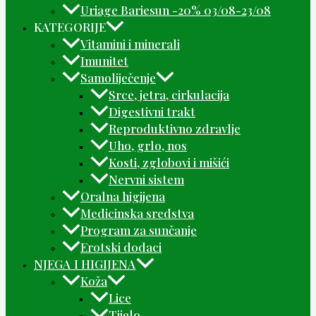
Uriage Bariesun -20% 03/08-23/08
KATEGORIJE
Vitamini i minerali
Imunitet
Samoliječenje
Srce, jetra, cirkulacija
Digestivni trakt
Reproduktivno zdravlje
Uho, grlo, nos
Kosti, zglobovi i mišići
Nervni sistem
Oralna higijena
Medicinska sredstva
Program za sunčanje
Erotski dodaci
NJEGA I HIGIJENA
Koža
Lice
Tijelo