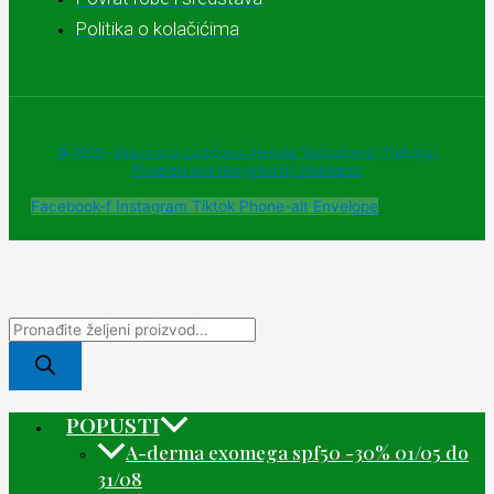
Politika o kolačićima
© 2025 - Sva prava zadržava Apoteke "Belladonna" Trebinje |
Powered and designed by Webherzz
Facebook-f
Instagram
Tiktok
Phone-alt
Envelope
POPUSTI
A-derma exomega spf50 -30% 01/05 do
31/08