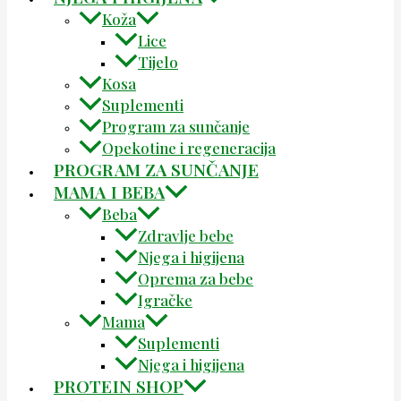
Koža
Lice
Tijelo
Kosa
Suplementi
Program za sunčanje
Opekotine i regeneracija
PROGRAM ZA SUNČANJE
MAMA I BEBA
Beba
Zdravlje bebe
Njega i higijena
Oprema za bebe
Igračke
Mama
Suplementi
Njega i higijena
PROTEIN SHOP