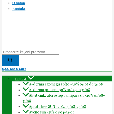
O nama
Kontakt
0,00
KM
0
Cart
Popusti
A-derma exomega spf50 -30% 01/05 do 31/08
A-derma protect -50% 01/04 do 31/08
Alivit cink, aterostop i antiparazit -20% 01/08-
31/08
Apivita bee SUN -20% 03/08-23/08
Avene sun -25% 01/04-31/08