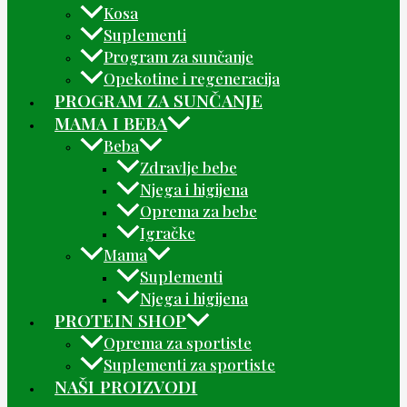
Kosa
Suplementi
Program za sunčanje
Opekotine i regeneracija
PROGRAM ZA SUNČANJE
MAMA I BEBA
Beba
Zdravlje bebe
Njega i higijena
Oprema za bebe
Igračke
Mama
Suplementi
Njega i higijena
PROTEIN SHOP
Oprema za sportiste
Suplementi za sportiste
NAŠI PROIZVODI