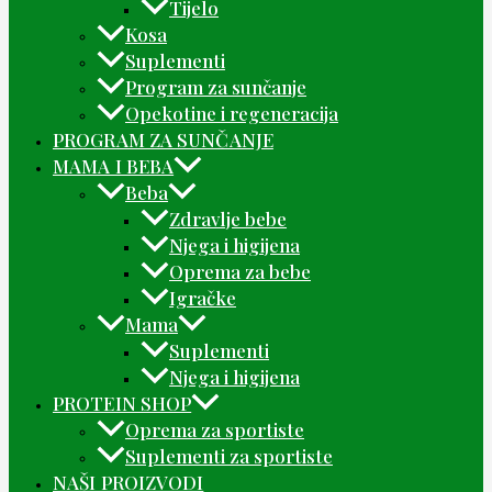
Tijelo
Kosa
Suplementi
Program za sunčanje
Opekotine i regeneracija
PROGRAM ZA SUNČANJE
MAMA I BEBA
Beba
Zdravlje bebe
Njega i higijena
Oprema za bebe
Igračke
Mama
Suplementi
Njega i higijena
PROTEIN SHOP
Oprema za sportiste
Suplementi za sportiste
NAŠI PROIZVODI