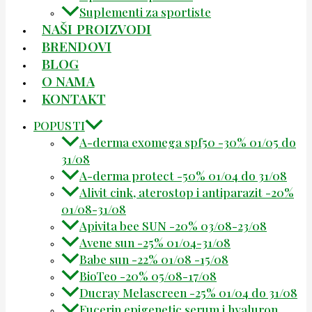
Suplementi za sportiste
NAŠI PROIZVODI
BRENDOVI
BLOG
O NAMA
KONTAKT
POPUSTI
A-derma exomega spf50 -30% 01/05 do
31/08
A-derma protect -50% 01/04 do 31/08
Alivit cink, aterostop i antiparazit -20%
01/08-31/08
Apivita bee SUN -20% 03/08-23/08
Avene sun -25% 01/04-31/08
Babe sun -22% 01/08 -15/08
BioTeo -20% 05/08-17/08
Ducray Melascreen -25% 01/04 do 31/08
Eucerin epigenetic serum i hyaluron