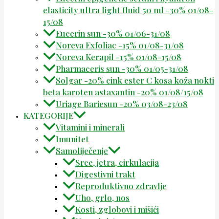
elasticity ultra light fluid 50 ml -30% 01/08-
15/08
Eucerin sun -30% 01/06-31/08
Noreva Exfoliac -15% 01/08-31/08
Noreva Kerapil -15% 01/08-15/08
Pharmaceris sun -30% 01/05-31/08
Solgar -20% cink ester C kosa koža nokti
beta karoten astaxantin -20% 01/08/15/08
Uriage Bariesun -20% 03/08-23/08
KATEGORIJE
Vitamini i minerali
Imunitet
Samoliječenje
Srce, jetra, cirkulacija
Digestivni trakt
Reproduktivno zdravlje
Uho, grlo, nos
Kosti, zglobovi i mišići