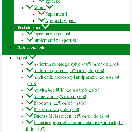
Igračke
Mama
Suplementi
Njega i higijena
Protein shop
Oprema za sportiste
Suplementi za sportiste
Naši proizvodi
Popusti
A-derma exomega spf50 -30% 01/05 do 31/08
A-derma protect -50% 01/04 do 31/08
Alivit cink, aterostop i antiparazit -20% 01/08-
31/08
Apivita bee SUN -20% 03/08-23/08
Avene sun -25% 01/04-31/08
Babe sun -22% 01/08 – 15/08
BioTeo 20% 05/08-17/08
Ducray Melascreen -25% 01/04 do 31/08
Eucerin epigenetic serum i elasticity ultra light
fluid -30%