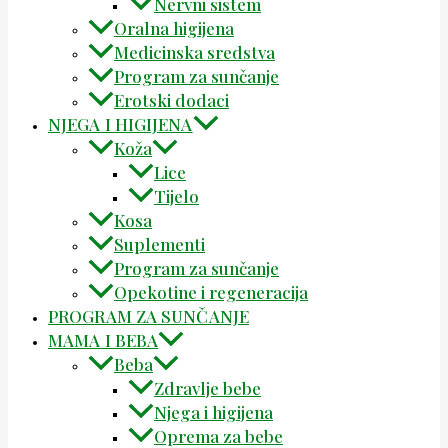
Nervni sistem
Oralna higijena
Medicinska sredstva
Program za sunčanje
Erotski dodaci
NJEGA I HIGIJENA
Koža
Lice
Tijelo
Kosa
Suplementi
Program za sunčanje
Opekotine i regeneracija
PROGRAM ZA SUNČANJE
MAMA I BEBA
Beba
Zdravlje bebe
Njega i higijena
Oprema za bebe