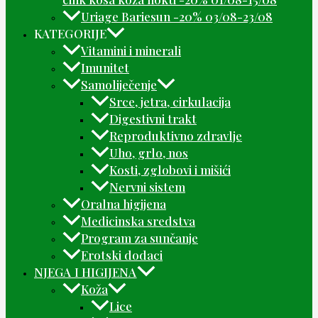
Uriage Bariesun -20% 03/08-23/08
KATEGORIJE
Vitamini i minerali
Imunitet
Samoliječenje
Srce, jetra, cirkulacija
Digestivni trakt
Reproduktivno zdravlje
Uho, grlo, nos
Kosti, zglobovi i mišići
Nervni sistem
Oralna higijena
Medicinska sredstva
Program za sunčanje
Erotski dodaci
NJEGA I HIGIJENA
Koža
Lice