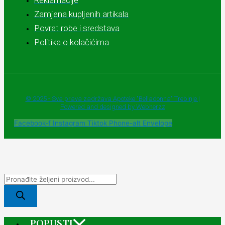
Reklamacije
Zamjena kupljenih artikala
Povrat robe i sredstava
Politika o kolačićima
© 2025 - Sva prava zadržava Apoteke "Belladonna" Trebinje |
Powered and designed by Webherzz
Facebook-f
Instagram
Tiktok
Phone-alt
Envelope
POPUSTI