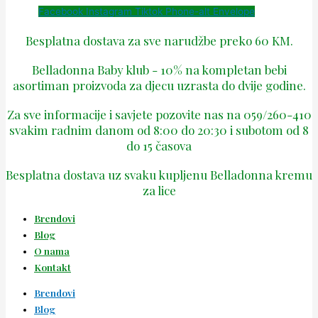
Facebook
Instagram
Tiktok
Phone-alt
Envelope
Besplatna dostava za sve narudžbe preko 60 KM.
Belladonna Baby klub - 10% na kompletan bebi
asortiman proizvoda za djecu uzrasta do dvije godine.
Za sve informacije i savjete pozovite nas na 059/260-410
svakim radnim danom od 8:00 do 20:30 i subotom od 8
do 15 časova
Besplatna dostava uz svaku kupljenu Belladonna kremu
za lice
Brendovi
Blog
O nama
Kontakt
Brendovi
Blog