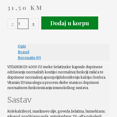
31,50
KM
Dodaj u korpu
-
+
Opis
Brand
Recenzije (0)
VITAMIN D3 4000 IU meke želatinske kapsule doprinose
održavanju normalnih kostiju i normalnoj funkciji mišića te
doprinose normalnoj apsorpciji/iskorištenju kalcija i fosfora.
Vitamin D3 ima ulogu u procesu diobe stanica i doprinosi
normalnom funkcioniranju imunološkog sustava.
Sastav
Kolekalciferol, maslinovo ulje, goveđa želatina, humektans:
glicerol, pročišćena voda, antioksidans: DL-alfa-tokoferil