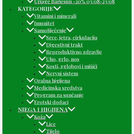
Uriage Bariesun -20% 03/08-23/08
KATEGORIJE
Vitamini i minerali
Imunitet
Samoliječenje
Srce, jetra, cirkulacija
Digestivni trakt
Reproduktivno zdravlje
Uho, grlo, nos
Kosti, zglobovi i mišići
Nervni sistem
Oralna higijena
Medicinska sredstva
Program za sunčanje
Erotski dodaci
NJEGA I HIGIJENA
Koža
Lice
Tijelo