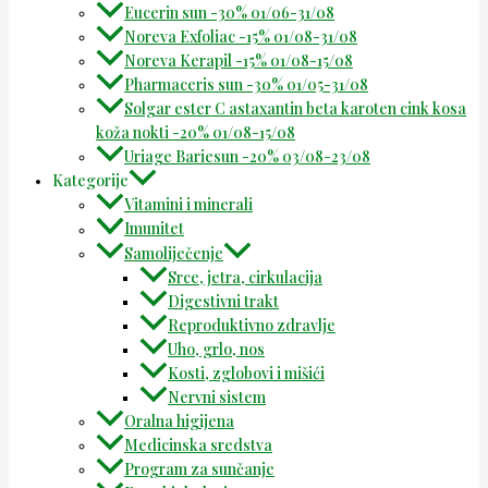
Eucerin sun -30% 01/06-31/08
Noreva Exfoliac -15% 01/08-31/08
Noreva Kerapil -15% 01/08-15/08
Pharmaceris sun -30% 01/05-31/08
Solgar ester C astaxantin beta karoten cink kosa
koža nokti -20% 01/08-15/08
Uriage Bariesun -20% 03/08-23/08
Kategorije
Vitamini i minerali
Imunitet
Samoliječenje
Srce, jetra, cirkulacija
Digestivni trakt
Reproduktivno zdravlje
Uho, grlo, nos
Kosti, zglobovi i mišići
Nervni sistem
Oralna higijena
Medicinska sredstva
Program za sunčanje