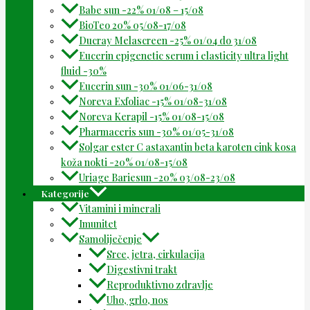
Babe sun -22% 01/08 – 15/08
BioTeo 20% 05/08-17/08
Ducray Melascreen -25% 01/04 do 31/08
Eucerin epigenetic serum i elasticity ultra light
fluid -30%
Eucerin sun -30% 01/06-31/08
Noreva Exfoliac -15% 01/08-31/08
Noreva Kerapil -15% 01/08-15/08
Pharmaceris sun -30% 01/05-31/08
Solgar ester C astaxantin beta karoten cink kosa
koža nokti -20% 01/08-15/08
Uriage Bariesun -20% 03/08-23/08
Kategorije
Vitamini i minerali
Imunitet
Samoliječenje
Srce, jetra, cirkulacija
Digestivni trakt
Reproduktivno zdravlje
Uho, grlo, nos