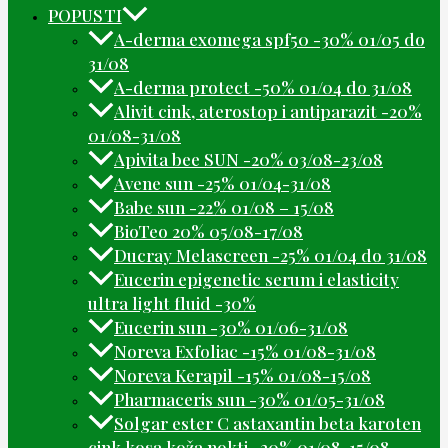
POPUSTI
A-derma exomega spf50 -30% 01/05 do
31/08
A-derma protect -50% 01/04 do 31/08
Alivit cink, aterostop i antiparazit -20%
01/08-31/08
Apivita bee SUN -20% 03/08-23/08
Avene sun -25% 01/04-31/08
Babe sun -22% 01/08 – 15/08
BioTeo 20% 05/08-17/08
Ducray Melascreen -25% 01/04 do 31/08
Eucerin epigenetic serum i elasticity
ultra light fluid -30%
Eucerin sun -30% 01/06-31/08
Noreva Exfoliac -15% 01/08-31/08
Noreva Kerapil -15% 01/08-15/08
Pharmaceris sun -30% 01/05-31/08
Solgar ester C astaxantin beta karoten
cink kosa koža nokti -20% 01/08-15/08