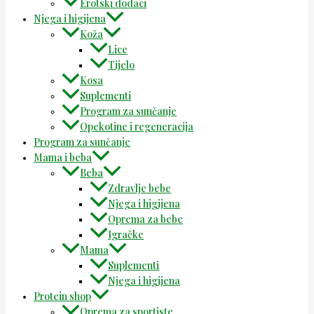
Erotski dodaci
Njega i higijena
Koža
Lice
Tijelo
Kosa
Suplementi
Program za sunčanje
Opekotine i regeneracija
Program za sunčanje
Mama i beba
Beba
Zdravlje bebe
Njega i higijena
Oprema za bebe
Igračke
Mama
Suplementi
Njega i higijena
Protein shop
Oprema za sportiste