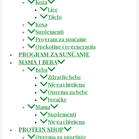
Koža
Lice
Tijelo
Kosa
Suplementi
Program za sunčanje
Opekotine i regeneracija
PROGRAM ZA SUNČANJE
MAMA I BEBA
Beba
Zdravlje bebe
Njega i higijena
Oprema za bebe
Igračke
Mama
Suplementi
Njega i higijena
PROTEIN SHOP
Oprema za sportiste