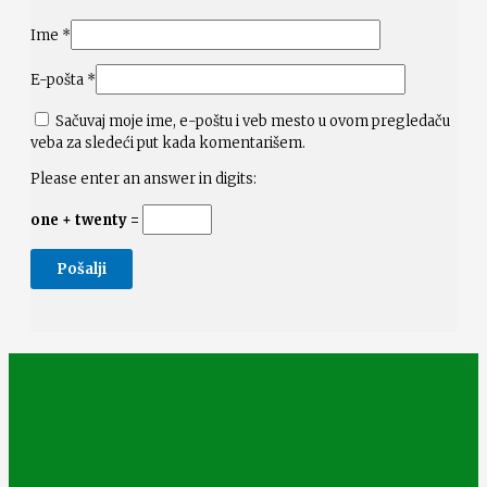
Ime
*
E-pošta
*
Sačuvaj moje ime, e-poštu i veb mesto u ovom pregledaču
veba za sledeći put kada komentarišem.
Please enter an answer in digits:
one + twenty =