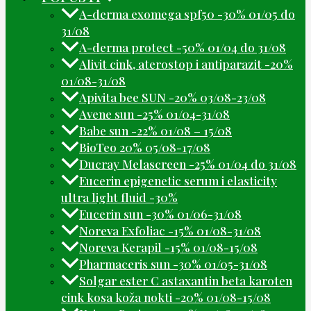
A-derma exomega spf50 -30% 01/05 do
31/08
A-derma protect -50% 01/04 do 31/08
Alivit cink, aterostop i antiparazit -20%
01/08-31/08
Apivita bee SUN -20% 03/08-23/08
Avene sun -25% 01/04-31/08
Babe sun -22% 01/08 – 15/08
BioTeo 20% 05/08-17/08
Ducray Melascreen -25% 01/04 do 31/08
Eucerin epigenetic serum i elasticity
ultra light fluid -30%
Eucerin sun -30% 01/06-31/08
Noreva Exfoliac -15% 01/08-31/08
Noreva Kerapil -15% 01/08-15/08
Pharmaceris sun -30% 01/05-31/08
Solgar ester C astaxantin beta karoten
cink kosa koža nokti -20% 01/08-15/08