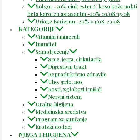
Solgar -20% cink ester C kosa koža nokti
beta karoten astaxantin -20% 01/08/15/08
Uriage Bariesun -20% 03/08-23/08
KATEGORIJE
Vitamini i minerali
Imunitet
Samoliječenje
Srce, jetra, cirkulacija
Digestivni trakt
Reproduktivno zdravlje
Uho, grlo, nos
Kosti, zglobovi i mišići
Nervni sistem
Oralna higijena
Medicinska sredstva
Program za sunčanje
Erotski dodaci
NJEGA I HIGIJENA