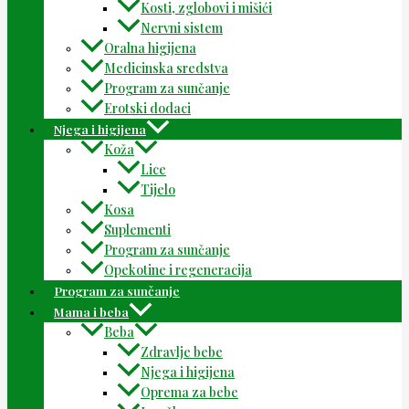
Kosti, zglobovi i mišići
Nervni sistem
Oralna higijena
Medicinska sredstva
Program za sunčanje
Erotski dodaci
Njega i higijena
Koža
Lice
Tijelo
Kosa
Suplementi
Program za sunčanje
Opekotine i regeneracija
Program za sunčanje
Mama i beba
Beba
Zdravlje bebe
Njega i higijena
Oprema za bebe