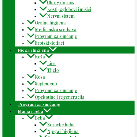
Uho, grlo, nos
Kosti, zglobovi i mišići
Nervni sistem
Oralna higijena
Medicinska sredstva
Program za sunčanje
Erotski dodaci
Njega i higijena
Koža
Lice
Tijelo
Kosa
Suplementi
Program za sunčanje
Opekotine i regeneracija
Program za sunčanje
Mama i beba
Beba
Zdravlje bebe
Njega i higijena