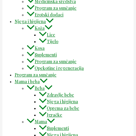
Medicinska sredstva
Program za sunčanje
Erotski dodaci
Njega i higijena
Koža
Lice
Tijelo
Kosa
Suplementi
Program za sunčanje
Opekotine i regeneracija
Program za sunčanje
Mama i beba
Beba
Zdravlje bebe
Njega i higijena
Oprema za bebe
Igračke
Mama
Suplementi
Njega i higijena