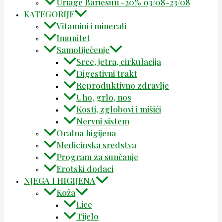
Uriage Bariesun -20% 03/08-23/08
KATEGORIJE
Vitamini i minerali
Imunitet
Samoliječenje
Srce, jetra, cirkulacija
Digestivni trakt
Reproduktivno zdravlje
Uho, grlo, nos
Kosti, zglobovi i mišići
Nervni sistem
Oralna higijena
Medicinska sredstva
Program za sunčanje
Erotski dodaci
NJEGA I HIGIJENA
Koža
Lice
Tijelo