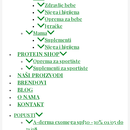
Zdravlje bebe
Njega i higijena
Oprema za bebe
Igračke
Mama
Suplementi
Njega i higijena
PROTEIN SHOP
Oprema za sportiste
Suplementi za sportiste
NAŠI PROIZVODI
BRENDOVI
BLOG
O NAMA
KONTAKT
POPUSTI
A-derma exomega spf50 -30% 01/05 do
31/08