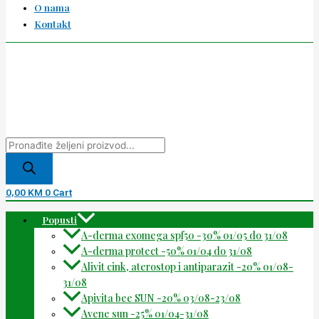
O nama
Kontakt
0,00
KM
0
Cart
Popusti
A-derma exomega spf50 -30% 01/05 do 31/08
A-derma protect -50% 01/04 do 31/08
Alivit cink, aterostop i antiparazit -20% 01/08-
31/08
Apivita bee SUN -20% 03/08-23/08
Avene sun -25% 01/04-31/08