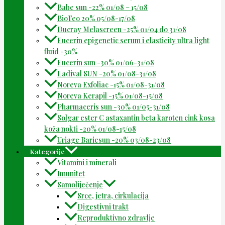
Babe sun -22% 01/08 – 15/08
BioTeo 20% 05/08-17/08
Ducray Melascreen -25% 01/04 do 31/08
Eucerin epigenetic serum i elasticity ultra light
fluid -30%
Eucerin sun -30% 01/06-31/08
Ladival SUN -20% 01/08-31/08
Noreva Exfoliac -15% 01/08-31/08
Noreva Kerapil -15% 01/08-15/08
Pharmaceris sun -30% 01/05-31/08
Solgar ester C astaxantin beta karoten cink kosa
koža nokti -20% 01/08-15/08
Uriage Bariesun -20% 03/08-23/08
Kategorije
Vitamini i minerali
Imunitet
Samoliječenje
Srce, jetra, cirkulacija
Digestivni trakt
Reproduktivno zdravlje