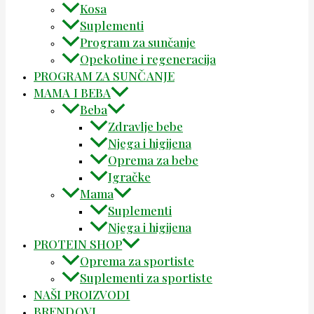
Kosa
Suplementi
Program za sunčanje
Opekotine i regeneracija
PROGRAM ZA SUNČANJE
MAMA I BEBA
Beba
Zdravlje bebe
Njega i higijena
Oprema za bebe
Igračke
Mama
Suplementi
Njega i higijena
PROTEIN SHOP
Oprema za sportiste
Suplementi za sportiste
NAŠI PROIZVODI
BRENDOVI