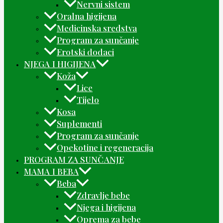
Nervni sistem
Oralna higijena
Medicinska sredstva
Program za sunčanje
Erotski dodaci
NJEGA I HIGIJENA
Koža
Lice
Tijelo
Kosa
Suplementi
Program za sunčanje
Opekotine i regeneracija
PROGRAM ZA SUNČANJE
MAMA I BEBA
Beba
Zdravlje bebe
Njega i higijena
Oprema za bebe