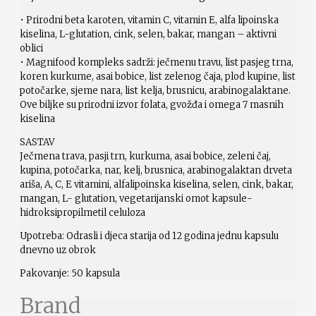
• Prirodni beta karoten, vitamin C, vitamin E, alfa lipoinska
kiselina, L-glutation, cink, selen, bakar, mangan – aktivni
oblici
• Magnifood kompleks sadrži: ječmenu travu, list pasjeg trna,
koren kurkume, asai bobice, list zelenog čaja, plod kupine, list
potočarke, sjeme nara, list kelja, brusnicu, arabinogalaktane.
Ove biljke su prirodni izvor folata, gvožđa i omega 7 masnih
kiselina
SASTAV
Ječmena trava, pasji trn, kurkuma, asai bobice, zeleni čaj,
kupina, potočarka, nar, kelj, brusnica, arabinogalaktan drveta
ariša, A, C, E vitamini, alfalipoinska kiselina, selen, cink, bakar,
mangan, L- glutation, vegetarijanski omot kapsule-
hidroksipropilmetil celuloza
Upotreba: Odrasli i djeca starija od 12 godina jednu kapsulu
dnevno uz obrok
Pakovanje: 50 kapsula
Brand