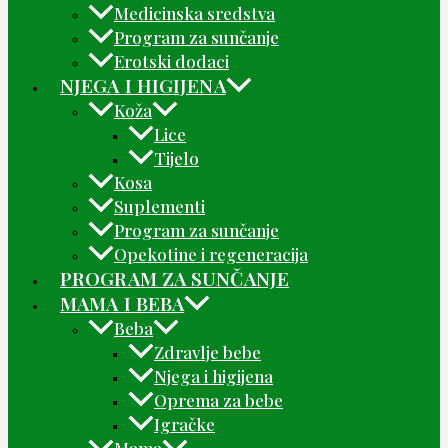
Medicinska sredstva
Program za sunčanje
Erotski dodaci
NJEGA I HIGIJENA
Koža
Lice
Tijelo
Kosa
Suplementi
Program za sunčanje
Opekotine i regeneracija
PROGRAM ZA SUNČANJE
MAMA I BEBA
Beba
Zdravlje bebe
Njega i higijena
Oprema za bebe
Igračke
Mama