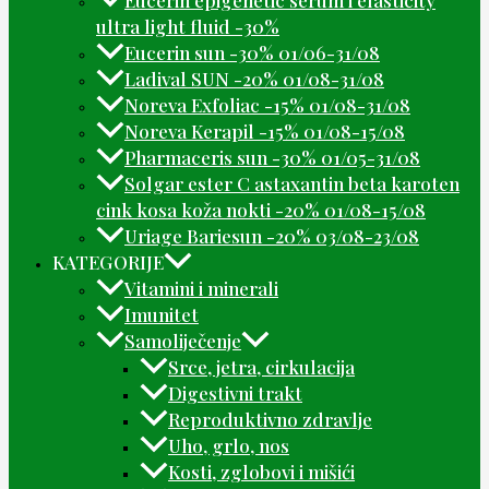
ultra light fluid -30%
Eucerin sun -30% 01/06-31/08
Ladival SUN -20% 01/08-31/08
Noreva Exfoliac -15% 01/08-31/08
Noreva Kerapil -15% 01/08-15/08
Pharmaceris sun -30% 01/05-31/08
Solgar ester C astaxantin beta karoten
cink kosa koža nokti -20% 01/08-15/08
Uriage Bariesun -20% 03/08-23/08
KATEGORIJE
Vitamini i minerali
Imunitet
Samoliječenje
Srce, jetra, cirkulacija
Digestivni trakt
Reproduktivno zdravlje
Uho, grlo, nos
Kosti, zglobovi i mišići