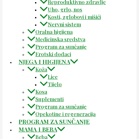
Reproduktivno zdravlje
Uho, grlo, nos
Kosti, zglobovi i mišići
Nervni sistem
Oralna higijena
Medicinska sredstva
Program za sunčanje
Erotski dodaci
NJEGA I HIGIJENA
Koža
Lice
Tijelo
Kosa
Suplementi
Program za sunčanje
Opekotine i regeneracija
PROGRAM ZA SUNČANJE
MAMA I BEBA
Beba