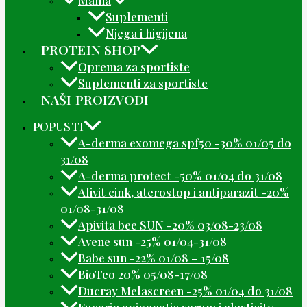
Suplementi
Njega i higijena
PROTEIN SHOP
Oprema za sportiste
Suplementi za sportiste
NAŠI PROIZVODI
POPUSTI
A-derma exomega spf50 -30% 01/05 do
31/08
A-derma protect -50% 01/04 do 31/08
Alivit cink, aterostop i antiparazit -20%
01/08-31/08
Apivita bee SUN -20% 03/08-23/08
Avene sun -25% 01/04-31/08
Babe sun -22% 01/08 – 15/08
BioTeo 20% 05/08-17/08
Ducray Melascreen -25% 01/04 do 31/08
Eucerin epigenetic serum i elasticity