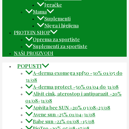
Igračke
Mama
Suplementi
Njega i higijena
PROTEIN SHOP
Oprema za sportiste
Suplementi za sportiste
NAŠI PROIZVODI
POPUSTI
A-derma exomega spf50 -30% 01/05 do
31/08
A-derma protect -50% 01/04 do 31/08
Alivit cink, aterostop i antiparazit -20%
01/08-31/08
Apivita bee SUN -20% 03/08-23/08
Avene sun -25% 01/04-31/08
Babe sun -22% 01/08 -15/08
BioTeo -20% 05/08-17/08