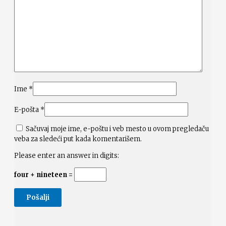
Ime
*
E-pošta
*
Sačuvaj moje ime, e-poštu i veb mesto u ovom pregledaču
veba za sledeći put kada komentarišem.
Please enter an answer in digits:
four + nineteen =