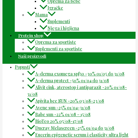
Oprema za bebe
Igračke
Mama
Suplementi
Njega i higijena
Protein shop
Oprema za sportiste
Suplementi za sportiste
Naši proizvodi
Popusti
A-derma exomega spf50 -30% 01/05 do 31/08
A-derma protect -50% 01/04 do 31/08
Alivit cink, aterostop i antiparazit -20% 01/08-
31/08
Apivita bee SUN -20% 03/08-23/08
Avene sun -25% 01/04-31/08
Babe sun -22% 01/08 – 15/08
BioTeo 20% 05/08-17/08
Ducray Melascreen -25% 01/04 do 31/08
Eucerin epigenetic serum i elasticity ultra light