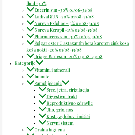
fluid -30%
Eucerin sun -30% 01/06-31/08
Ladival SUN -20% 01/08-31/08
Noreva Exfoliac -15% 01/08-31/08
Noreva Kerapil -15% 01/08-15/08
Pharmaceris sun -30% 01/05-31/08
Solgar ester C astaxantin beta karoten cink kosa
koža nokti -20% 01/08-15/08
Uriage Bariesun -20% 03/08-23/08
Kategorije
Vitamini i minerali
Imunitet
Samoliječenje
Srce, jetra, cirkulacija
Digestivni trakt
Reproduktivno zdravlje
Uho, grlo, nos
Kosti, zglobovi i mišići
Nervni sistem
Oralna higijena