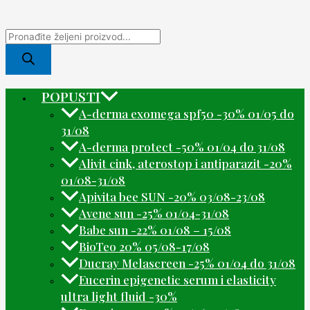
POPUSTI
A-derma exomega spf50 -30% 01/05 do
31/08
A-derma protect -50% 01/04 do 31/08
Alivit cink, aterostop i antiparazit -20%
01/08-31/08
Apivita bee SUN -20% 03/08-23/08
Avene sun -25% 01/04-31/08
Babe sun -22% 01/08 – 15/08
BioTeo 20% 05/08-17/08
Ducray Melascreen -25% 01/04 do 31/08
Eucerin epigenetic serum i elasticity
ultra light fluid -30%