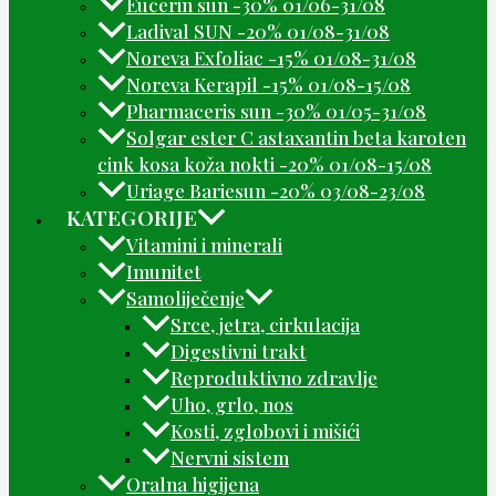
Eucerin sun -30% 01/06-31/08
Ladival SUN -20% 01/08-31/08
Noreva Exfoliac -15% 01/08-31/08
Noreva Kerapil -15% 01/08-15/08
Pharmaceris sun -30% 01/05-31/08
Solgar ester C astaxantin beta karoten
cink kosa koža nokti -20% 01/08-15/08
Uriage Bariesun -20% 03/08-23/08
KATEGORIJE
Vitamini i minerali
Imunitet
Samoliječenje
Srce, jetra, cirkulacija
Digestivni trakt
Reproduktivno zdravlje
Uho, grlo, nos
Kosti, zglobovi i mišići
Nervni sistem
Oralna higijena