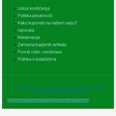
Uslovi korišćenja
Politika privatnosti
Kako kupovati na našem sajtu?
Isporuka
Reklamacije
Zamjena kupljenih artikala
Povrat robe i sredstava
Politika o kolačićima
© 2025 - Sva prava zadržava Apoteke "Belladonna" Trebinje |
Powered and designed by Webherzz
Facebook-f
Instagram
Tiktok
Phone-alt
Envelope