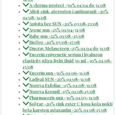
A-derma protect -50% 01/04 do 31/08
Alivit cink, aterostop i antiparazit -20%
01/08-31/08
Apivita bee SUN -20% 03/08-23/08
Avene sun -25% 01/04-31/08
Babe sun -22% 01/08 -15/08
BioTeo -20% 05/08-17/08
Ducray Melascreen -25% 01/04 do 31/08
Eucerin epigenetic serum i hyaluron
elasticity ultra light fluid 50 ml -30% 01/08-
15/08
Eucerin sun -30% 01/06-31/08
Ladival SUN -20% 01/08-31/08
Noreva Exfoliac -15% 01/08-31/08
Noreva Kerapil -15% 01/08-15/08
Pharmaceris sun -30% 01/05-31/08
Solgar -20% cink ester C kosa koža nokti
beta karoten astaxantin -20% 01/08/15/08