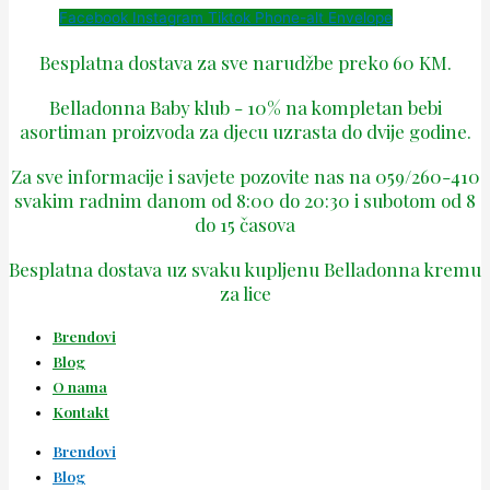
Facebook
Instagram
Tiktok
Phone-alt
Envelope
Besplatna dostava za sve narudžbe preko 60 KM.
Belladonna Baby klub - 10% na kompletan bebi
asortiman proizvoda za djecu uzrasta do dvije godine.
Za sve informacije i savjete pozovite nas na 059/260-410
svakim radnim danom od 8:00 do 20:30 i subotom od 8
do 15 časova
Besplatna dostava uz svaku kupljenu Belladonna kremu
za lice
Brendovi
Blog
O nama
Kontakt
Brendovi
Blog