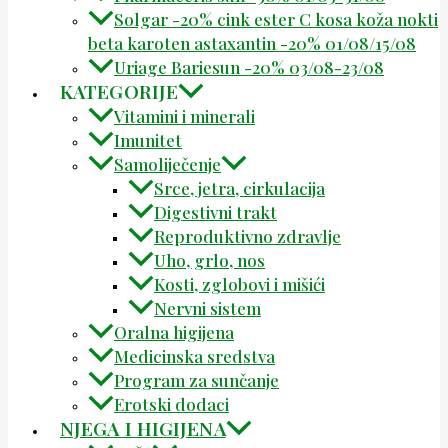
Solgar -20% cink ester C kosa koža nokti
beta karoten astaxantin -20% 01/08/15/08
Uriage Bariesun -20% 03/08-23/08
KATEGORIJE
Vitamini i minerali
Imunitet
Samoliječenje
Srce, jetra, cirkulacija
Digestivni trakt
Reproduktivno zdravlje
Uho, grlo, nos
Kosti, zglobovi i mišići
Nervni sistem
Oralna higijena
Medicinska sredstva
Program za sunčanje
Erotski dodaci
NJEGA I HIGIJENA