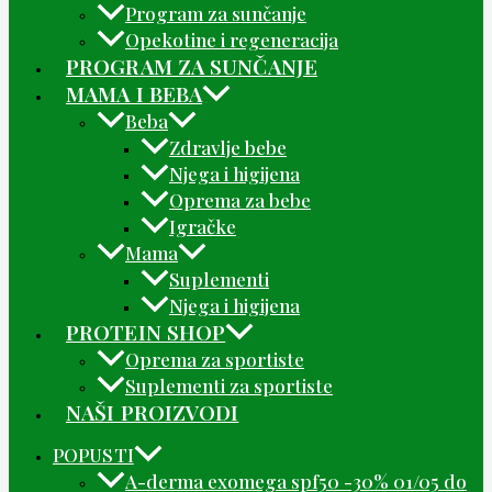
Program za sunčanje
Opekotine i regeneracija
PROGRAM ZA SUNČANJE
MAMA I BEBA
Beba
Zdravlje bebe
Njega i higijena
Oprema za bebe
Igračke
Mama
Suplementi
Njega i higijena
PROTEIN SHOP
Oprema za sportiste
Suplementi za sportiste
NAŠI PROIZVODI
POPUSTI
A-derma exomega spf50 -30% 01/05 do