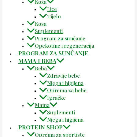
Koža
Lice
Tijelo
Kosa
Suplementi
Program za sunčanje
Opekotine i regeneracija
PROGRAM ZA SUNČANJE
MAMA I BEBA
Beba
Zdravlje bebe
Njega i higijena
Oprema za bebe
Igračke
Mama
Suplementi
Njega i higijena
PROTEIN SHOP
Oprema za sportiste