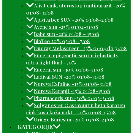
Alivit cink, aterostop i antiparazit -20%
01/08-31/08
Apivita bee SUN -20% 03/08-23/08
Avene sun -25% 01/04-31/08
Babe sun -22% 01/08 – 15/08
BioTeo 20% 05/08-17/08
Ducray Melascreen -25% 01/04 do 31/08
Eucerin epigenetic serum i elasticity
ultra light fluid -30%
Eucerin sun -30% 01/06-31/08
Ladival SUN -20% 01/08-31/08
Noreva Exfoliac -15% 01/08-31/08
Noreva Kerapil -15% 01/08-15/08
Pharmaceris sun -30% 01/05-31/08
Solgar ester C astaxantin beta karoten
cink kosa koža nokti -20% 01/08-15/08
Uriage Bariesun -20% 03/08-23/08
KATEGORIJE