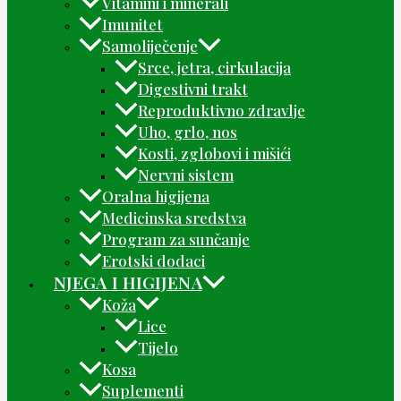
Vitamini i minerali
Imunitet
Samoliječenje
Srce, jetra, cirkulacija
Digestivni trakt
Reproduktivno zdravlje
Uho, grlo, nos
Kosti, zglobovi i mišići
Nervni sistem
Oralna higijena
Medicinska sredstva
Program za sunčanje
Erotski dodaci
NJEGA I HIGIJENA
Koža
Lice
Tijelo
Kosa
Suplementi