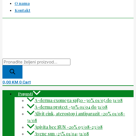
O nama
Kontakt
0,00
KM
0
Cart
Popusti
A-derma exomega spf50 -30% 01/05 do 31/08
A-derma protect -50% 01/04 do 31/08
Alivit cink, aterostop i antiparazit -20% 01/08-
31/08
Apivita bee SUN -20% 03/08-23/08
Avene sun -25% 01/04-31/08