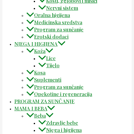
Kosti, zglobovi i mišići
Nervni sistem
Oralna higijena
Medicinska sredstva
Program za sunčanje
Erotski dodaci
NJEGA I HIGIJENA
Koža
Lice
Tijelo
Kosa
Suplementi
Program za sunčanje
Opekotine i regeneracija
PROGRAM ZA SUNČANJE
MAMA I BEBA
Beba
Zdravlje bebe
Njega i higijena