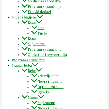
Medicinska sredstva
Program za sunčanje
Erotski dodaci
Njega i higijena
Koža
Lice
Tijelo
Kosa
Suplementi
Program za sunčanje
Opekotine i regeneracija
Program za sunčanje
Mama i beba
Beba
Zdravlje bebe
Njega i higijena
Oprema za bebe
Igračke
Mama
Suplementi
Njega i higijena