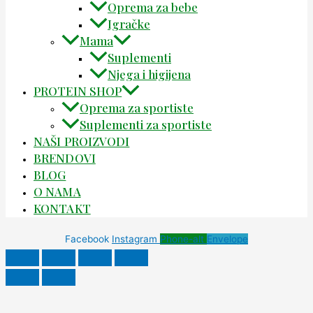
Oprema za bebe
Igračke
Mama
Suplementi
Njega i higijena
PROTEIN SHOP
Oprema za sportiste
Suplementi za sportiste
NAŠI PROIZVODI
BRENDOVI
BLOG
O NAMA
KONTAKT
Facebook
Instagram
Phone-alt
Envelope