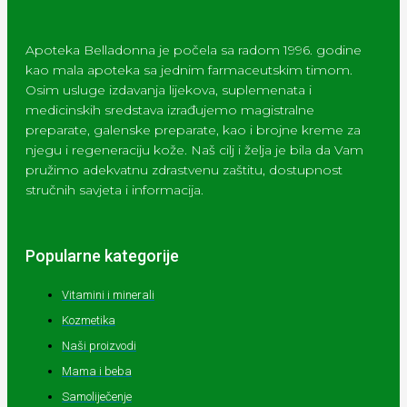
Apoteka Belladonna je počela sa radom 1996. godine
kao mala apoteka sa jednim farmaceutskim timom.
Osim usluge izdavanja lijekova, suplemenata i
medicinskih sredstava izrađujemo magistralne
preparate, galenske preparate, kao i brojne kreme za
njegu i regeneraciju kože. Naš cilj i želja je bila da Vam
pružimo adekvatnu zdrastvenu zaštitu, dostupnost
stručnih savjeta i informacija.
Popularne kategorije
Vitamini i minerali
Kozmetika
Naši proizvodi
Mama i beba
Samoliječenje