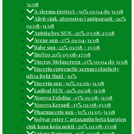
31/08
A-derma protect -50% 01/04 do 31/08
Alivit cink, aterostop i antiparazit -20%
01/08-31/08
Apivita bee SUN -20% 03/08-23/08
Avene sun -25% 01/04-31/08
Babe sun -22% 01/08 – 15/08
BioTeo 20% 05/08-17/08
Ducray Melascreen -25% 01/04 do 31/08
Eucerin epigenetic serum i elasticity
ultra light fluid -30%
Eucerin sun -30% 01/06-31/08
Ladival SUN -20% 01/08-31/08
Noreva Exfoliac -15% 01/08-31/08
Noreva Kerapil -15% 01/08-15/08
Pharmaceris sun -30% 01/05-31/08
Solgar ester C astaxantin beta karoten
cink kosa koža nokti -20% 01/08-15/08
Uriage Bariesun -20% 03/08-23/08