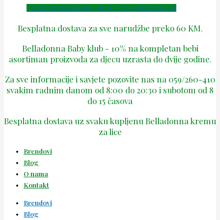
Facebook
Instagram
Tiktok
Phone-alt
Envelope
Besplatna dostava za sve narudžbe preko 60 KM.
Belladonna Baby klub - 10% na kompletan bebi
asortiman proizvoda za djecu uzrasta do dvije godine.
Za sve informacije i savjete pozovite nas na 059/260-410
svakim radnim danom od 8:00 do 20:30 i subotom od 8
do 15 časova
Besplatna dostava uz svaku kupljenu Belladonna kremu
za lice
Brendovi
Blog
O nama
Kontakt
Brendovi
Blog