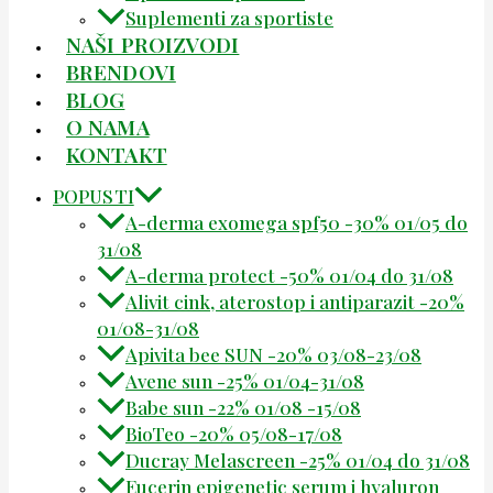
Suplementi za sportiste
NAŠI PROIZVODI
BRENDOVI
BLOG
O NAMA
KONTAKT
POPUSTI
A-derma exomega spf50 -30% 01/05 do
31/08
A-derma protect -50% 01/04 do 31/08
Alivit cink, aterostop i antiparazit -20%
01/08-31/08
Apivita bee SUN -20% 03/08-23/08
Avene sun -25% 01/04-31/08
Babe sun -22% 01/08 -15/08
BioTeo -20% 05/08-17/08
Ducray Melascreen -25% 01/04 do 31/08
Eucerin epigenetic serum i hyaluron