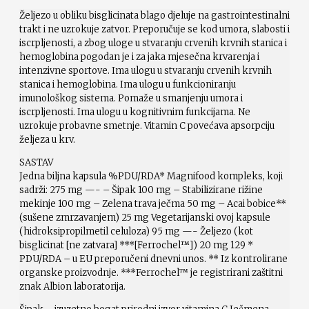
Željezo u obliku bisglicinata blago djeluje na gastrointestinalni
trakt i ne uzrokuje zatvor. Preporučuje se kod umora, slabosti i
iscrpljenosti, a zbog uloge u stvaranju crvenih krvnih stanica i
hemoglobina pogodan je i za jaka mjesečna krvarenja i
intenzivne sportove. Ima ulogu u stvaranju crvenih krvnih
stanica i hemoglobina. Ima ulogu u funkcioniranju
imunološkog sistema. Pomaže u smanjenju umora i
iscrpljenosti. Ima ulogu u kognitivnim funkcijama. Ne
uzrokuje probavne smetnje. Vitamin C povećava apsorpciju
željeza u krv.
SASTAV
Jedna biljna kapsula %PDU/RDA* Magnifood kompleks, koji
sadrži: 275 mg —- – Šipak 100 mg – Stabilizirane rižine
mekinje 100 mg – Zelena trava ječma 50 mg – Acai bobice**
(sušene zmrzavanjem) 25 mg Vegetarijanski ovoj kapsule
(hidroksipropilmetil celuloza) 95 mg —- Željezo (kot
bisglicinat [ne zatvara] ***[Ferrochel™]) 20 mg 129 *
PDU/RDA – u EU preporučeni dnevni unos. ** Iz kontrolirane
organske proizvodnje. ***Ferrochel™ je registrirani zaštitni
znak Albion laboratorija.