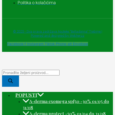
Politika o kolačićima
© 2025 - Sva prava zadržava Apoteke "Belladonna" Trebinje |
Powered and designed by Webherzz
Facebook-f
Instagram
Tiktok
Phone-alt
Envelope
POPUSTI
A-derma exomega spf50 -30% 01/05 do
31/08
A-derma protect -50% 01/04 do 31/08