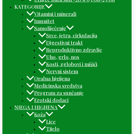
KATEGORIJE
Vitamini i minerali
Imunitet
Samoliječenje
Srce, jetra, cirkulacija
Digestivni trakt
Reproduktivno zdravlje
Uho, grlo, nos
Kosti, zglobovi i mišići
Nervni sistem
Oralna higijena
Medicinska sredstva
Program za sunčanje
Erotski dodaci
NJEGA I HIGIJENA
Koža
Lice
Tijelo