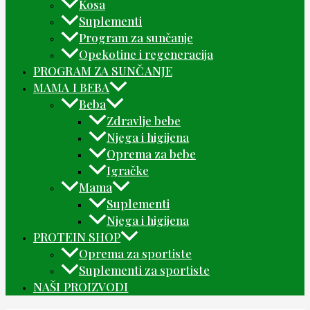
Kosa
Suplementi
Program za sunčanje
Opekotine i regeneracija
PROGRAM ZA SUNČANJE
MAMA I BEBA
Beba
Zdravlje bebe
Njega i higijena
Oprema za bebe
Igračke
Mama
Suplementi
Njega i higijena
PROTEIN SHOP
Oprema za sportiste
Suplementi za sportiste
NAŠI PROIZVODI