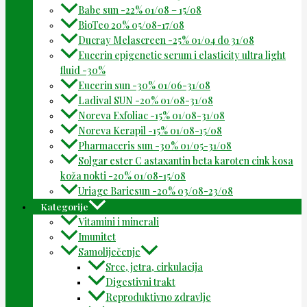
Babe sun -22% 01/08 – 15/08
BioTeo 20% 05/08-17/08
Ducray Melascreen -25% 01/04 do 31/08
Eucerin epigenetic serum i elasticity ultra light
fluid -30%
Eucerin sun -30% 01/06-31/08
Ladival SUN -20% 01/08-31/08
Noreva Exfoliac -15% 01/08-31/08
Noreva Kerapil -15% 01/08-15/08
Pharmaceris sun -30% 01/05-31/08
Solgar ester C astaxantin beta karoten cink kosa
koža nokti -20% 01/08-15/08
Uriage Bariesun -20% 03/08-23/08
Kategorije
Vitamini i minerali
Imunitet
Samoliječenje
Srce, jetra, cirkulacija
Digestivni trakt
Reproduktivno zdravlje