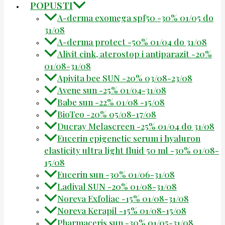
POPUSTI
A-derma exomega spf50 -30% 01/05 do
31/08
A-derma protect -50% 01/04 do 31/08
Alivit cink, aterostop i antiparazit -20%
01/08-31/08
Apivita bee SUN -20% 03/08-23/08
Avene sun -25% 01/04-31/08
Babe sun -22% 01/08 -15/08
BioTeo -20% 05/08-17/08
Ducray Melascreen -25% 01/04 do 31/08
Eucerin epigenetic serum i hyaluron
elasticity ultra light fluid 50 ml -30% 01/08-
15/08
Eucerin sun -30% 01/06-31/08
Ladival SUN -20% 01/08-31/08
Noreva Exfoliac -15% 01/08-31/08
Noreva Kerapil -15% 01/08-15/08
Pharmaceris sun -30% 01/05-31/08