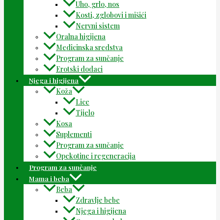
Uho, grlo, nos
Kosti, zglobovi i mišići
Nervni sistem
Oralna higijena
Medicinska sredstva
Program za sunčanje
Erotski dodaci
Njega i higijena
Koža
Lice
Tijelo
Kosa
Suplementi
Program za sunčanje
Opekotine i regeneracija
Program za sunčanje
Mama i beba
Beba
Zdravlje bebe
Njega i higijena