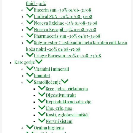
fluid -30%
Eucerin sun -30% 01/06-31/08
Ladival SUN -20% 01/08-31/08
Noreva Exfoliac -15% 01/08-31/08
Noreva Kerapil -15% 01/08-15/08
Pharmaceris sun -30% 01/05-31/08
Solgar ester C astaxantin beta karoten cink kosa
koža nokti -20% 01/08-15/08
Uriage Bariesun -20% 03/08-23/08
Kategorije
Vitamini i minerali
Imunitet
Samoliječenje
Srce, jetra, cirkulacija
Digestivni trakt
Reproduktivno zdravlje
Uho, grlo, nos
Kosti, zglobovi i mišići
Nervni sistem
Oralna higijena