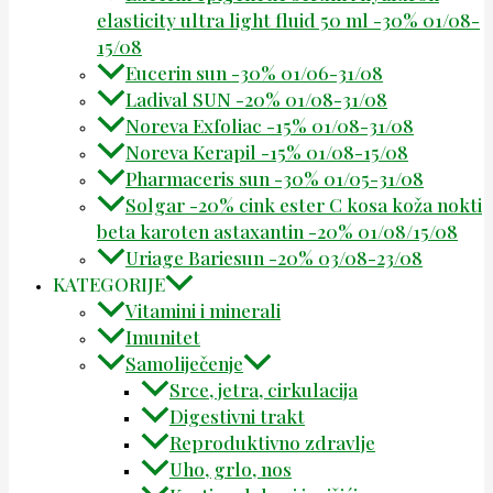
elasticity ultra light fluid 50 ml -30% 01/08-
15/08
Eucerin sun -30% 01/06-31/08
Ladival SUN -20% 01/08-31/08
Noreva Exfoliac -15% 01/08-31/08
Noreva Kerapil -15% 01/08-15/08
Pharmaceris sun -30% 01/05-31/08
Solgar -20% cink ester C kosa koža nokti
beta karoten astaxantin -20% 01/08/15/08
Uriage Bariesun -20% 03/08-23/08
KATEGORIJE
Vitamini i minerali
Imunitet
Samoliječenje
Srce, jetra, cirkulacija
Digestivni trakt
Reproduktivno zdravlje
Uho, grlo, nos