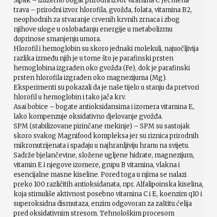
Šipak – izuzetno bogat prirodni izvor vitamina C Ječmena
trava – prirodni izvor hlorofila, gvožđa, folata, vitamina B2,
neophodnih za stvaranje crvenih krvnih zrnaca i zbog
njihove uloge u oslobađanju energije u metabolizmu
doprinose smanjenju umora.
Hlorofil i hemoglobin su skoro jednaki molekuli, najuočljivija
razlika između njih je u tome što je parafinski prsten
hemoglobina izgrađen oko gvožđa (Fe), dok je parafinski
prsten hlorofila izgrađen oko magnezijuma (Mg).
Eksperimenti su pokazali da je naše tijelo u stanju da pretvori
hlorofil u hemoglobin i tako jača krv.
Asai bobice – bogate antioksidansima i izomera vitamina E,
lako kompenzuje oksidativno djelovanje gvožđa.
SPM (stabilizovane pirinčane mekinje) – SPM su sastojak
skoro svakog Magnifood kompleksa jer su riznica prirodnih
mikronutrijenata i spadaju u najhranljiviju hranu na svijetu.
Sadrže bjelančevine, složene ugljene hidrate, magnezijum,
vitamin E i njegove izomere, grupu B vitamina, vlakna i
esencijalne masne kiseline. Pored toga u njima se nalazi
preko 100 različitih antioksidanata, npr. Alfalipoinska kiselina,
koja stimuliše aktivnost posebno vitamina C i E, koenzim q10 i
superoksidna dismutaza, enzim odgovoran za zaštitu ćelija
pred oksidativnim stresom. Tehnološkim procesom