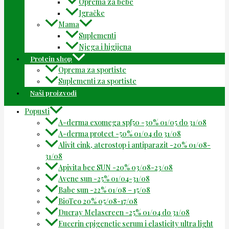
Oprema za bebe
Igračke
Mama
Suplementi
Njega i higijena
Protein shop
Oprema za sportiste
Suplementi za sportiste
Naši proizvodi
Popusti
A-derma exomega spf50 -30% 01/05 do 31/08
A-derma protect -50% 01/04 do 31/08
Alivit cink, aterostop i antiparazit -20% 01/08-
31/08
Apivita bee SUN -20% 03/08-23/08
Avene sun -25% 01/04-31/08
Babe sun -22% 01/08 – 15/08
BioTeo 20% 05/08-17/08
Ducray Melascreen -25% 01/04 do 31/08
Eucerin epigenetic serum i elasticity ultra light